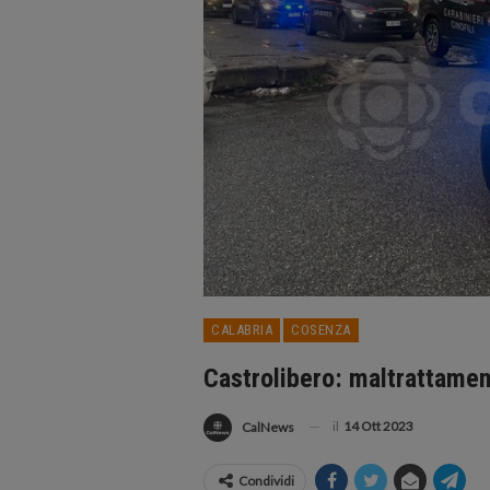
CALABRIA
COSENZA
Castrolibero: maltrattament
il
14 Ott 2023
CalNews
Condividi