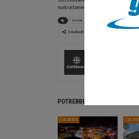
maltrattamenti che avevano arrecato dann
arresto
Castrolibero
famiglia
mal
Condividi
CalNews
27584 Pos
Comments
POTREBBE PIACERTI ANCHE
CALABRIA
CALABR