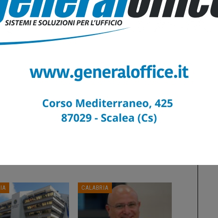
i sia fisici che morali.
trattamenti
ts
0
Altri Di Autore
IA
CALABRIA