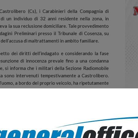
trolibero (Cs), i Carabinieri della Compagnia di
i un individuo di 32 anni residente nella zona, in
va la sua reclusione domiciliare.
Tale provvedimento
dagini Preliminari presso il Tribunale di Cosenza, su
 dell’accusa di maltrattamenti in ambito familiare.
etto dei diritti dell’indagato e considerando la fase
resunzione di innocenza prevale fino a una condanna
e, si informa che i militari della Sezione Radiomobile
a sono intervenuti tempestivamente a Castrolibero.
’uomo, a bordo del proprio veicolo, ha ripetutamente
uale era separato, causando un incidente stradale.
ta trasportata presso il pronto soccorso dell’ospedale
necessarie. Nel frattempo, è emerso che l’indagato
 che ha portato al ritiro della sua patente di guida e al
 sua proprietà.
hanno rivelato che la donna aveva subito ripetuti