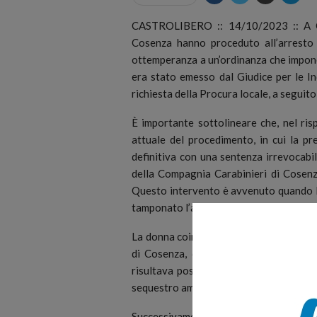
CASTROLIBERO :: 14/10/2023 :: A Cas
Cosenza hanno proceduto all’arresto d
ottemperanza a un’ordinanza che impone
era stato emesso dal Giudice per le In
richiesta della Procura locale, a seguito
È importante sottolineare che, nel risp
attuale del procedimento, in cui la p
definitiva con una sentenza irrevocabil
della Compagnia Carabinieri di Cosenz
Questo intervento è avvenuto quando l
tamponato l’auto del suo coniuge, dal q
La donna coinvolta nell’incidente è sta
di Cosenza, dove ha ricevuto le cure 
risultava positivo al test dell’alcol, il
sequestro amministrativo del veicolo di
Successivamente, ulteriori indagini 