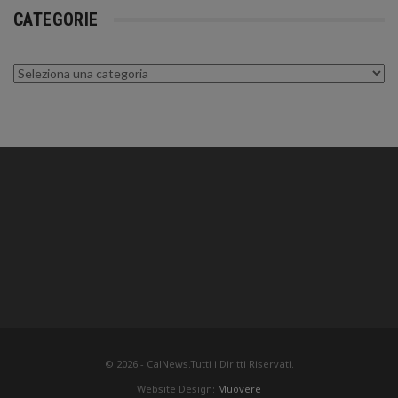
CATEGORIE
Categorie
© 2026 - CalNews.Tutti i Diritti Riservati.
Website Design:
Muovere