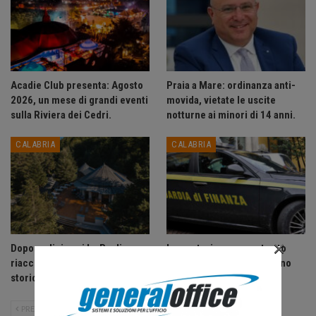
Acadie Club presenta: Agosto
Praia a Mare: ordinanza anti-
2026, un mese di grandi eventi
movida, vietate le uscite
sulla Riviera dei Cedri.
notturne ai minori di 14 anni.
CALABRIA
CALABRIA
×
Dopo sedici anni La Pagliara
Lavoratori senza contratto
riaccende la Sila: riapre lo
scoperti sul litorale Tirreno
storico rifugio di Fago del…
Cosentino.
PRECEDENTE
SUCCESSIVO