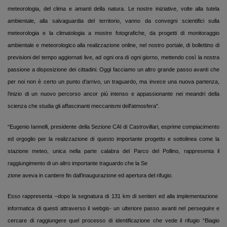
meteorologia, del clima e amanti della natura. Le nostre iniziative, volte alla tutela
ambientale, alla salvaguardia del territorio, vanno da convegni scientifici sulla
meteorologia e la climatologia a mostre fotografiche, da progetti di monitoraggio
ambientale e meteorologico alla realizzazione online, nel nostro portale, di bollettino di
previsioni del tempo aggiornati live, ad ogni ora di ogni giorno, mettendo così la nostra
passione a disposizione dei cittadini. Oggi facciamo un altro grande passo avanti che
per noi non è certo un punto d'arrivo, un traguardo, ma invece una nuova partenza,
l'inizio di un nuovo percorso ancor più intenso e appassionante nei meandri della
scienza che studia gli affascinanti meccanismi dell'atmosfera".
“Eugenio Iannelli, presidente della Sezione CAI di Castrovillari, esprime compiacimento
ed orgoglio per la realizzazione di questo importante progetto e sottolinea come la
stazione meteo, unica nella parte calabra del Parco del Pollino, rappresenta il
raggiungimento di un altro importante traguardo che la Se
zione aveva in cantiere fin dall’inaugurazione ed apertura del rifugio.
Esso rappresenta –dopo la segnatura di 131 km di sentieri ed alla implementazione
informatica di questi attraverso il webgis- un ulteriore passo avanti nel perseguire e
cercare di raggiungere quel processo di identificazione che vede il rifugio “Biagio