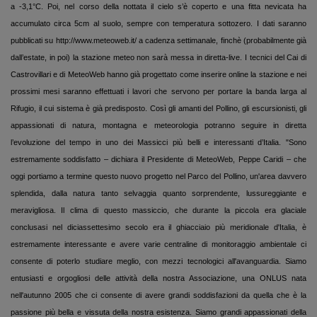
a
-3,1°C
. Poi, nel corso della nottata il cielo s’è coperto e una fitta nevicata ha
accumulato circa
5cm
al suolo, sempre con temperatura sottozero. I dati saranno
pubblicati su
http://www.meteoweb.it/
a cadenza settimanale, finchè (probabilmente già
dall’estate, in poi) la stazione meteo non sarà messa in diretta-live. I tecnici del Cai di
Castrovillari e di MeteoWeb hanno già progettato come inserire online la stazione e nei
prossimi mesi saranno effettuati i lavori che servono per portare la banda larga al
Rifugio, il cui sistema è già predisposto. Così gli amanti del Pollino, gli escursionisti, gli
appassionati di natura, montagna e meteorologia potranno seguire in diretta
l’evoluzione del tempo in uno dei Massicci più belli e interessanti d’Italia. "Sono
estremamente soddisfatto – dichiara il Presidente di MeteoWeb, Peppe Caridi – che
oggi portiamo a termine questo nuovo progetto nel Parco del Pollino, un'area davvero
splendida, dalla natura tanto selvaggia quanto sorprendente, lussureggiante e
meravigliosa. Il clima di questo massiccio, che durante la piccola era glaciale
conclusasi nel diciassettesimo secolo era il ghiacciaio più meridionale d'Italia, è
estremamente interessante e avere varie centraline di monitoraggio ambientale ci
consente di poterlo studiare meglio, con mezzi tecnologici all'avanguardia. Siamo
entusiasti e orgogliosi delle attività della nostra Associazione, una ONLUS nata
nell'autunno 2005 che ci consente di avere grandi soddisfazioni da quella che è la
passione più bella e vissuta della nostra esistenza. Siamo grandi appassionati della