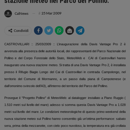
stazione meteo nel Parco del Pollino.
il
25 Mar 2009
CalNews
Condividi
CASTROVILLARI :: 25/03/2009 :: L’inaugurazione della Davis Vantage Pro 2 è
avvenuta alla presenza delle autorità locali, dei rappresentanti del Parco Nazionale del
Pollino e del Corpo Forestale dello Stato, MeteoWeb e
CAI di Castrovillari hanno
inaugurato una nuova stazione meteo. Si tratta di una Davis Vantage Pro 2, è installata
presso il Rifugio Biagio Longo del Cai di Castrovillari in contrada Campolongo, nel
territorio del Comune di Mormanno, a un passo dalla piana di Campotenese (e
dall’omonimo svincolo dell’A3), all’interno del territorio del Parco del Pollino.
Prosegue il "Progetto Pollino" di MeteoWeb: al datalogger installato a Piano Ruggio (
1.510 metri
sul livello del mare) adesso si somma questa Davis Vantage Pro a
1.028
metri
sul livello del mare. Le condizioni meteorologiche di questo primo weekend della
nuova stazione meteo sul Pollino hanno consentito già un’ottima performance: sabato
sera, prima della mezzanotte, con cielo poco nuvoloso, la temperatura era già crollata