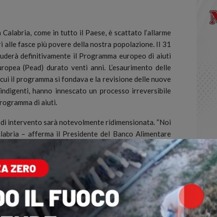
labria, come in tutto il Paese, è scattato l’allarme
ri alle fasce più povere della nostra popolazione. Il 31
cluderà definitivamente il Programma europeo di aiuti
europea (Pead) durato venti anni.
L’esaurimento delle
cui il programma si fondava e la revisione delle nuove
indigenti, hanno innescato un processo irreversibile
programma di aiuti.
à di intervento sarà notevolmente ridimensionata. “Noi
abria – afferma il Presidente del Banco Alimentare
n questo campo a livello di volontariato dal 1996. Se
a rispetto alle decisioni già assunte in Europa, dal
apacità di distribuzione degli ormai famosi “pacchi
stica e ci troveremo a non poter più soddisfare le
stinatari. Milioni di persone in gravi difficoltà non
nitoso sostegno alimentare”.