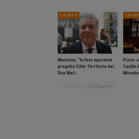
CALABRIA
CALABR
Mancuso, “In fase operativa
Pizza: 
progetto Città-Territorio dei
Casillo
Due Mari…
Mirante
PRECEDENTE
SUCCESSIVO