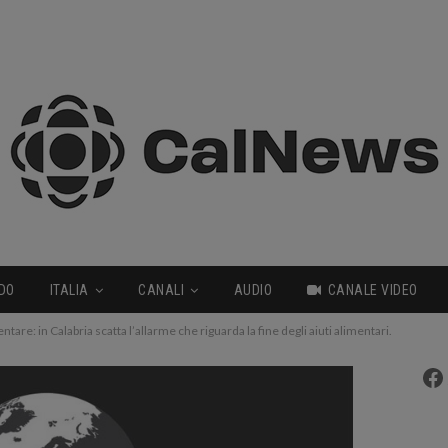
DO
ITALIA
CANALI
AUDIO
CANALE VIDEO
tare: in Calabria scatta l’allarme che riguarda la fine degli aiuti alimentari.
Fa