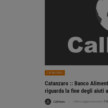
CATANZARO
Catanzaro :: Banco Alimenta
riguarda la fine degli aiuti 
Ultimo aggiornamento
7 O
CalNews