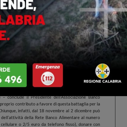
– riteniamo fondamentale concentrare tutte le forze,
r mostrare e ribadire, in ogni occasione possibile, il
imentare, primo passo del cammino di reinserimento
ire da questa convinzione abbiamo costituito a livello
enominato: “Insieme per l’aiuto alimentare”. Alcuni tra
perano su tutto il territorio nazionale si sono fatti
o i vertici istituzionali per chiedere un’adeguata
garantisca dal 2014 un sostegno alimentare agli
llo locale stiamo svolgendo una serie di incontri
brese. A Vibo Valentia e a Reggio Calabria c’era anche il
 Antonio Pangallo. Altri incontri di svolgeranno nei
rotone. a Castrovillari, a Bisignano, sul Tirreno, nella
nde e a Cosenza”.
 – conclude il Presidente dell’Associazione Banco
proprio contributo a favore di questa battaglia per la
 Chiunque, infatti, dal 18 novembre al 2 dicembre può
ell’attività della Rete Banco Alimentare al numero
cellulare o 2/5 euro da telefono fisso), donare con