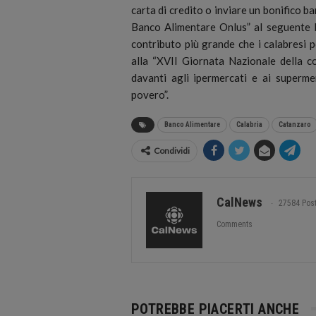
carta di credito o inviare un bonifico 
Banco Alimentare Onlus” al seguent
contributo più grande che i calabresi
alla “XVII Giornata Nazionale della c
davanti agli ipermercati e ai superme
povero”.
Banco Alimentare
Calabria
Catanzaro
Condividi
CalNews
27584 Pos
Comments
POTREBBE PIACERTI ANCHE