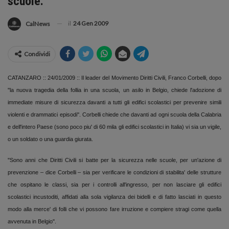
scuole.
il
24 Gen 2009
CalNews
Condividi
CATANZARO :: 24/01/2009 :: Il leader del Movimento Diritti Civili, Franco Corbelli, dopo
''la nuova tragedia della follia in una scuola, un asilo in Belgio, chiede l'adozione di
immediate misure di sicurezza davanti a tutti gli edifici scolastici per prevenire simili
violenti e drammatici episodi''. Corbelli chiede che davanti ad ogni scuola della Calabria
e dell'intero Paese (sono poco piu' di 60 mila gli edifici scolastici in Italia) vi sia un vigile,
o un soldato o una guardia giurata.
''Sono anni che Diritti Civili si batte per la sicurezza nelle scuole, per un'azione di
prevenzione – dice Corbelli – sia per verificare le condizioni di stabilita' delle strutture
che ospitano le classi, sia per i controlli all'ingresso, per non lasciare gli edifici
scolastici incustoditi, affidati alla sola vigilanza dei bidelli e di fatto lasciati in questo
modo alla merce' di folli che vi possono fare irruzione e compiere stragi come quella
avvenuta in Belgio''.