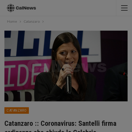
Home
Catanzaro
CATANZARO
Catanzaro :: Coronavirus: Santelli firma