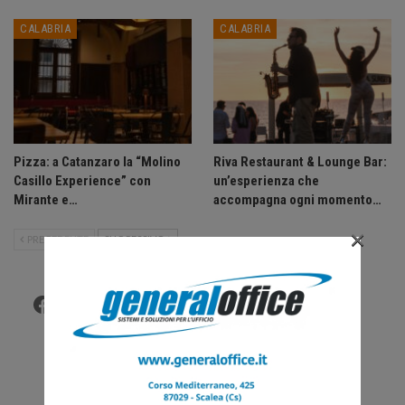
CALABRIA
CALABRIA
Pizza: a Catanzaro la “Molino
Riva Restaurant & Lounge Bar:
Casillo Experience” con
un’esperienza che
Mirante e…
accompagna ogni momento…
×
PRECEDENTE
SUCCESSIVO
Facebook
Twitter