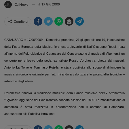
il
17 Giu 2009
CalNews
Condividi
CATANZARO :: 17/06/2009 :: Domenica prossima, 21 giugno alle ore 19, in occasione
della Festa Europea della Musica l'orchestra giovanile di fiati,'Giuseppe Rossi', nata
all'interno del Polo didattico di Catanzaro del Conservatorio di musica di Vibo, terrà un
concerto nel chiostro della sede, ex istituto Rossi. L'orchestra, diretta dai maestri:
Antonio La Torre e Tommaso Rotella, è stata costituita allo scopo di diffondere la
musica sinfonica e originale per fiati, mirando a valorizzare le potenzialità tecniche –
artistiche degli allievi.
L'orchestra rinnova la tradizione musicale della Banda musicale dell'ex orfanotrofio
''G;Rossi', oggi sede del Polo didattico, fondata alla fine del 1800. La manifestazione di
domenica è stata realizzata in collaborazione con il comune di Catanzaro,
assessorato alla Pubblica istruzione.