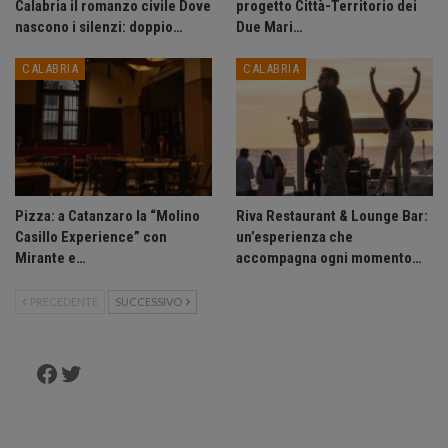
Calabria il romanzo civile Dove
progetto Città-Territorio dei
nascono i silenzi: doppio…
Due Mari…
CALABRIA
CALABRIA
Pizza: a Catanzaro la “Molino
Riva Restaurant & Lounge Bar:
Casillo Experience” con
un’esperienza che
Mirante e…
accompagna ogni momento…
PRECEDENTE
SUCCESSIVO
Facebook
Twitter