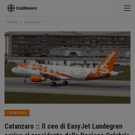
Home
Catanzaro
CATANZARO
Catanzaro :: Il ceo di EasyJet Lundegren