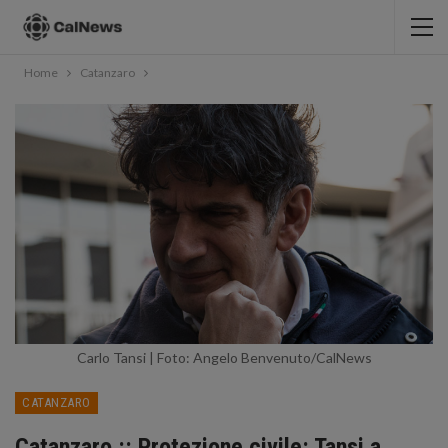
Home
Catanzaro
Carlo Tansi | Foto: Angelo Benvenuto/CalNews
CATANZARO
Catanzaro :: Protezione civile: Tansi a