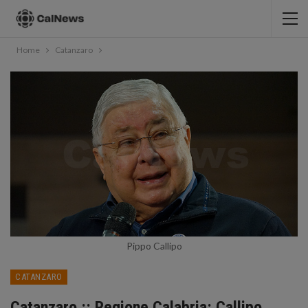
Home
Catanzaro
Pippo Callipo
CATANZARO
Catanzaro :: Regione Calabria: Callipo