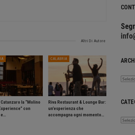
CONT
Segn
info
Altri Di Autore
IA
CALABRIA
ARCH
Archivi
CATE
a Catanzaro la “Molino
Riva Restaurant & Lounge Bar:
 Experience” con
un’esperienza che
 e…
accompagna ogni momento…
Catego