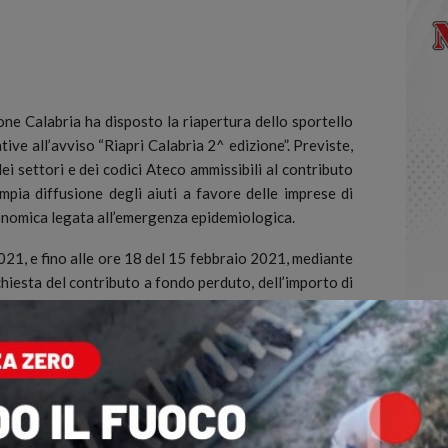
ne Calabria ha disposto la riapertura dello sportello
ive all’avviso “Riapri Calabria 2^ edizione”.
Previste,
dei settori e dei codici Ateco ammissibili al contributo
ampia diffusione degli aiuti a favore delle imprese di
economica legata all’emergenza epidemiologica.
021, e fino alle ore 18 del 15 febbraio 2021, mediante
hiesta del contributo a fondo perduto, dell’importo di
fessionisti che abbiano un codice Ateco indicato
nche le attività economiche precedentemente non
” e “Riapri Calabria 2^ edizione” (Ddg n. 5751 del 25
vembre 2020).
a cui attività economica non sia stata sospesa – e che
 solare 2019, un fatturato compreso tra 3mila euro e