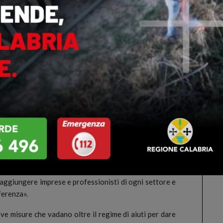
n un fatturato, riferito sempre al 2019, inferiore a
esentazione delle domande è stato fissato dal decreto
Sviluppo economico, Attività produttive e turismo che
ziale pari a 5 milioni di euro a valere sull’Asse 3 del
SURE»
misure che mettiamo in campo – dichiara l’assessore al
o, Fausto Orsomarso – è il faro che guida questo
egnato a individuare interventi e soluzioni in grado
gnare fuori dalle secche di questa crisi coloro che, in
ampliamento della misura alle attività rimaste fuori
agione di codici Ateco che presentavano criticità, in
ate dalla Regione, vogliamo fare in modo che tutte le
aggiungere imprese e professionisti di ogni settore e
ferenza».
ve misure che vadano oltre il regime di aiuti per dare