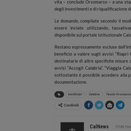
vita – conclude Orsomarso – a una stag
degli investimenti e di riqualificazione d
Le domande, compilate secondo il modu
essere inviate utilizzando, tassati
disponibile sul portale istituzionale Cal
Restano espressamente escluse dall’int
beneficio a valere sugli avvisi “Riapri 
destinatarie di altre specifiche misure 
avvisi “Accogli Calabria”, “Viaggia Cala
sottostante è possibile accedere alla p
documentazione.
beneficiari
Calabria
Fausto Orsomars
Condividi
CalNews
27585 Pos