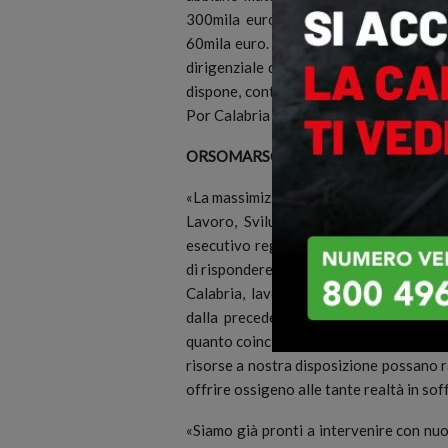
300mila euro – e ai professionisti co
60mila euro. Il nuovo termine per la pr
dirigenziale del dipartimento Lavoro, 
dispone, contestualmente, un impegno ini
Por Calabria 2014/2020.
ORSOMARSO: «PRONTI A NUOVE MI
«La massimizzazione dell’impatto delle 
Lavoro, Sviluppo economico e Turism
esecutivo regionale, costantemente imp
di rispondere all’emergenza e di accompa
Calabria, lavorano e producono. Con l’
dalla precedente fase dell’aiuto, in r
quanto coincidenti con attività remuner
risorse a nostra disposizione possano r
offrire ossigeno alle tante realtà in sof
«Siamo già pronti a intervenire con nuo