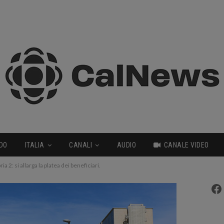
DO
ITALIA
CANALI
AUDIO
CANALE VIDEO
ia 2: si allarga la platea dei beneficiari.
Fa