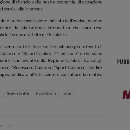
ione di rilancio della nostra economia, di attrazione
ei servizi alle imprese».
lo e la documentazione indicata dall’avviso, devono
vamente, la piattaforma informatica che sarà resa
abria Europa e sul sito di Fincalabra.
ervento tutte le imprese che abbiano già ottenuto il
Calabria” e “Riapri Calabria 2^ edizione”, o che siano
anticicliche avviate dalla Regione Calabria, tra cui gli
PUBB
bria”, “Benessere Calabria”, “Sport Calabria”. Dal link
agina dedicata all’intervento e consultare la relativa
o
Regione Calabria
Riparti Calabria
ristori
ts
0