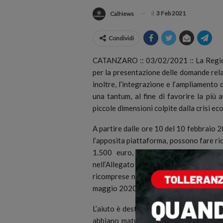
il
3 Feb 2021
CalNews
Condividi
CATANZARO :: 03/02/2021 :: L
a Regio
per la presentazione delle domande relat
inoltre, l’integrazione e l’ampliamento 
una tantum, al fine di favorire la più 
piccole dimensioni colpite dalla crisi 
A partire dalle ore 10 del 10 febbraio 2
l’apposita piattaforma, possono fare ric
1.500 euro, le microimprese e i pro
nell’Allegato B-bis, che include a
ricomprese nell’avviso “Riapri Calabria
maggio 2020 e Ddg n. 11732 del 13 no
L’aiuto è destinato alle microimprese l
abbiano maturato, nel corso dell’anno