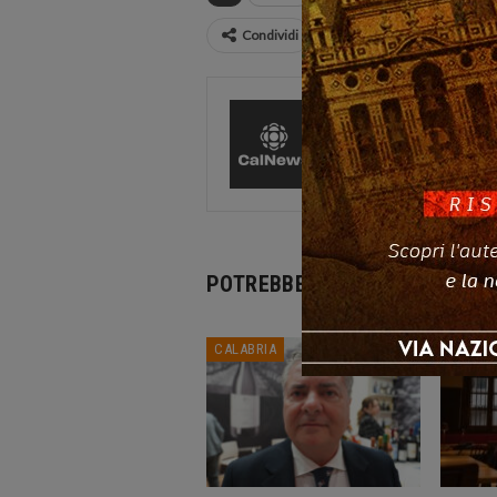
Condividi
CalNews
27585 Pos
Comments
POTREBBE PIACERTI ANCHE
CALABRIA
CALABR