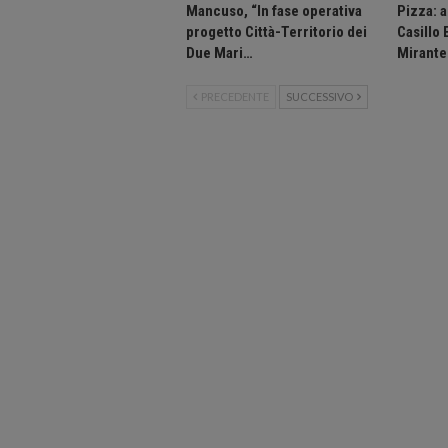
Mancuso, “In fase operativa
Pizza: 
progetto Città-Territorio dei
Casillo
Due Mari…
Mirante
PRECEDENTE
SUCCESSIVO