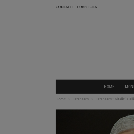
CONTATTI
PUBBLICITA’
HOME
MON
Home
Catanzaro
Catanzaro :: Vitalizi, Ca