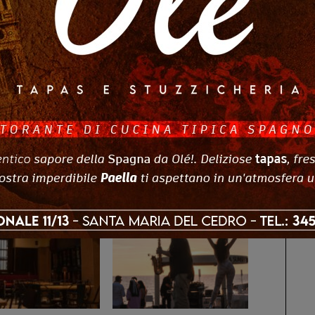
ts
0
Altri Di Autore
IA
CALABRIA