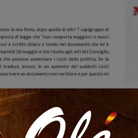
o la mia firma, dopo quella di altri 7 capigruppo di
oposta di legge che “non comporta maggiori o nuovi
osì è scritto chiaro e tondo nel documento che mi è
martedì 26 maggio e che risulta agli atti del Consiglio
a che potesse aumentare i costi della politica. Se la
si traduce, invece, in un aumento dei suddetti costi
ttoscrivere un documento non veritiero e per questo mi
uppo di “Io resto in Calabria in Consiglio regionale,
oria personale e il mio modo di intendere la politica,
ca di privilegi per me o per altri. Quello del taglio ai
– è un impegno che ho assunto in campagna elettorale e
nazione».