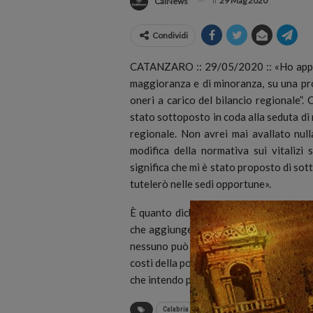
il
29 Mag 2020
CalNews
Condividi
CATANZARO :: 29/05/2020 :: «Ho appost
maggioranza e di minoranza, su una pr
oneri a carico del bilancio regionale”.
C
stato sottoposto in coda alla seduta di 
regionale. Non avrei mai avallato null
modifica della normativa sui vitalizi 
significa che mi è stato proposto di so
tutelerò nelle sedi opportune».
È quanto dichiara Pippo Callipo, capogr
che aggiunge: «Tutti conoscono la mia st
nessuno può pensare che io sia alla ricer
costi della politica – conclude Callipo 
che intendo portare avanti con determi
Calabria
Pippo Callipo
vitalizi