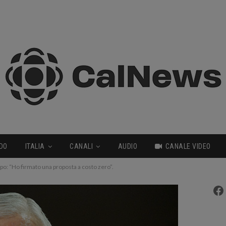
DO
ITALIA
CANALI
AUDIO
CANALE VIDEO
llipo: “Ho firmato una proposta a costo zero”.
Fa