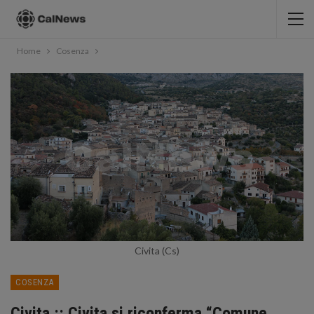
Home
Cosenza
Civita (Cs)
COSENZA
Civita :: Civita si riconferma “Comune