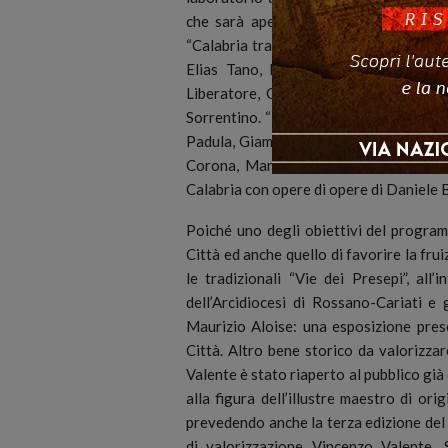
che sarà aperta al pubblico dal 17 di
“Calabria tra le nuvole” con opere di B
Elias Tano, La Tram, Stefano Casini
Liberatore, Giulio Rincione, Prenzy, 
Sorrentino. “Il lato oscuro della luna” 
Padula, Giampiero Casertano, Eugenio 
Corona, Marina Comandini, Daniele Big
Calabria con opere di opere di Daniele B
Poiché uno degli obiettivi del programm
Città ed anche quello di favorire la fruiz
le tradizionali “Vie dei Presepi”, all
dell’Arcidiocesi di Rossano-Cariati e 
Maurizio Aloise: una esposizione prese
Città. Altro bene storico da valorizza
Valente è stato riaperto al pubblico gi
alla figura dell’illustre maestro di ori
prevedendo anche la terza edizione del
di valorizzazione Vincenzo Valente. 