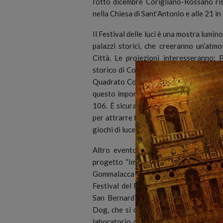
l’otto dicembre Corigliano-Rossano ri
nella Chiesa di Sant’Antonio e alle 21 in
Il Festival delle luci è una mostra lumin
palazzi storici, che creeranno un’atmo
Città. Le proiezioni interesseranno: 
storico di Corigliano, Piazza Santi Anar
Quadrato Compagna a Schiavonea. Grazie 
questo importante attrattore culturale d
106. È sicuramente, questo, un modo per
per attrarre flussi di turisti e visitato
giochi di luce soprattutto attraverso i 
Altro evento inserito nel programma e
progetto “Imago”. Grazie alla collabor
Gommalacca ed alla loro esperienza ne
Festival del Fumetto, che prevede la pr
San Bernardino, di fumettisti, tra i q
Dog, che si cimenteranno in performan
laboratorio del disegnatore Vincenzo F