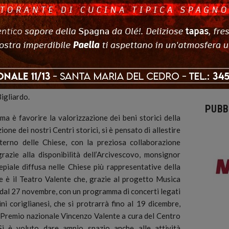
cembre al 16 gennaio, suddivisa in quattro sezioni:
runo Brindisi, Raffaele Della Monica, Enrique Breccia,
, Marina Comandini Pazienza, Milo Manara, Tanino
Daniele Bigliardo. “Comics Food” con opere di Flavia
con opere di Diala Brisly, Lelio Bonaccorso, Grazia La
Sicomoro, Raul Cestaro, Giancarlo Caracuzzo, Marco
liardo, Luca Ralli, Pasquale Qualano. E Misteri di
igliardo.
PUBB
a è favorire la valorizzazione dei beni storici della
ione dei nostri Centri storici, si è pensato di allestire
’interno delle Chiese, con la preziosa collaborazione
grazie alla disponibilità dell’Arcivescovo, monsignor
piale diffusa nelle Chiese più rappresentative della
re è il Teatro Valente che, grazie al progetto Musica
à dal 27 novembre, con un programma di concerti legati
gini coriglianesi, che si protrarrà fino al 19 dicembre,
 Premio nazionale Vincenzo Valente a cura del Centro
Si è voluto dare ampio spazio anche alle attività