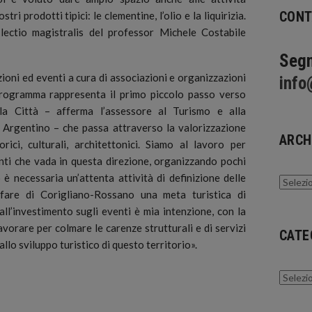
CONT
ri prodotti tipici: le clementine, l’olio e la liquirizia.
lectio magistralis del professor Michele Costabile
Segn
ioni ed eventi a cura di associazioni e organizzazioni
info
programma rappresenta il primo piccolo passo verso
ella Città – afferma l’assessore al Turismo e alla
 Argentino – che passa attraverso la valorizzazione
ARCH
rici, culturali, architettonici. Siamo al lavoro per
nti che vada in questa direzione, organizzando pochi
è necessaria un’attenta attività di definizione delle
Archivi
fare di Corigliano-Rossano una meta turistica di
all’investimento sugli eventi è mia intenzione, con la
avorare per colmare le carenze strutturali e di servizi
CATE
allo sviluppo turistico di questo territorio».
Catego