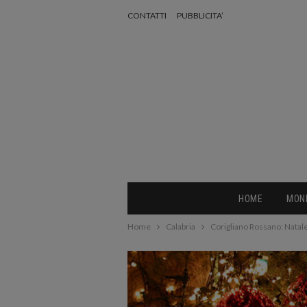
CONTATTI
PUBBLICITA’
HOME
MON
Home
Calabria
Corigliano Rossano: Natale 