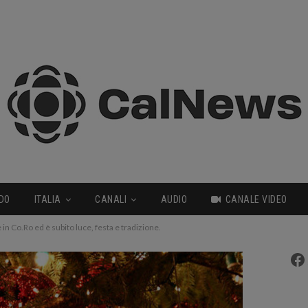
DO
ITALIA
CANALI
AUDIO
CANALE VIDEO
in Co.Ro ed è subito luce, festa e tradizione.
Fa