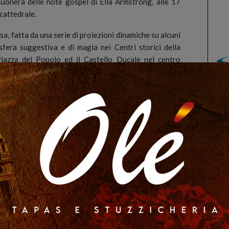
suonerà delle note gospel di Ella Armstrong, alle 17
 cattedrale.
osa, fatta da una serie di proiezioni dinamiche su alcuni
sfera suggestiva e di magia nei Centri storici della
Piazza del Popolo ed il Castello Ducale nel centro
giri e Piazza Steri nel Centro Storico di Rossano e il
ai giochi di luce sul Castello ducale, in particolare,
ella Città sarà visibile anche da chi percorrerà la SS.
 valorizzare i nostri beni storici ed architettonici e
ri che, scatteranno foto e diffonderanno le immagini dei
social network.
 particolarmente significativo è quello relativo al
azione con la cooperativa Cluster ed all’associazione
ll’ambito del Museo del Fumetto, verrà proposto un
esenza, dal 17 al 18 dicembre, all’interno di Palazzo
uali Gianluca e Raul Cestaro disegnatori Tex e Dylan
ce live e laboratori di fumetto, è previsto anche un
ilosa. Verrà allestita anche una mostra del fumetto,