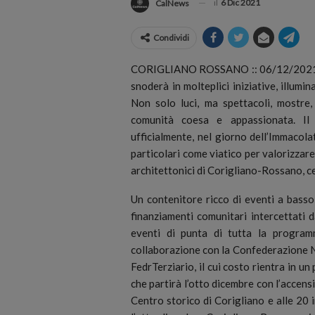
il
6 Dic 2021
CalNews
Condividi
CORIGLIANO ROSSANO :: 06/12/2021 :: N
snoderà in molteplici iniziative, illumi
Non solo luci, ma spettacoli, mostre
comunità coesa e appassionata. Il 
ufficialmente, nel giorno dell’Immacola
particolari come viatico per valorizzare e
architettonici di Corigliano-Rossano, c
Un contenitore ricco di eventi a basso
finanziamenti comunitari intercettati d
eventi di punta di tutta la programma
collaborazione con la Confederazione Na
FedrTerziario, il cui costo rientra in u
che partirà l’otto dicembre con l’accensi
Centro storico di Corigliano e alle 20 