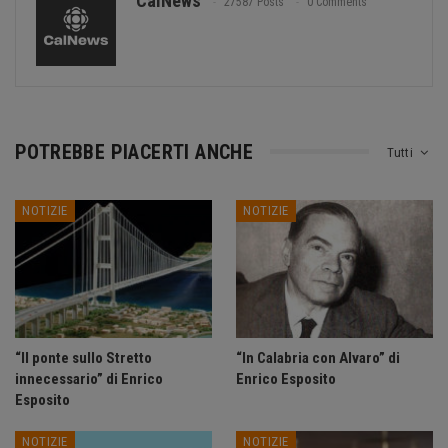
CalNews
27587 Posts
0 Comments
POTREBBE PIACERTI ANCHE
Tutti
NOTIZIE
NOTIZIE
“Il ponte sullo Stretto
“In Calabria con Alvaro” di
innecessario” di Enrico
Enrico Esposito
Esposito
NOTIZIE
NOTIZIE