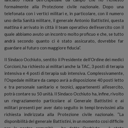
formalmente alla Protezione civile nazionale. Dopo una
telefonata con i vertici militari e, in particolare, con il numero
uno della Sanità militare, il generale Antonio Battistini, questa
mattina è arrivato in città il team operativo dell’esercito con il
quale abbiamo avuto un incontro molto proficuo e che, se tutto
andrà secondo quanto ci è stato assicurato, dovrebbe far
guardare al futuro con maggiore fiducia”.
Il Sindaco Occhiuto, sentito il Presidente dell’Ordine dei medici
Corcioni, ha richiesto ai militari anche la TAC, 3 posti di terapia
intensiva e 4 posti di terapia sub intensiva. Complessivamente,
l’Ospedale militare da campo avrà a disposizione 40 posti letto
e tra personale sanitario e tecnici, appartenenti all’esercito,
potrà contare su 50 unità. Il Sindaco Occhiuto ha, infine, rivolto
un ringraziamento particolare al Generale Battistini e ai
militari presenti per aver dato seguito in tempi brevissimi alla
richiesta indirizzata alla Protezione civile nazionale. “La
disponibilità del generale Battistini, in un momento così difficile
per la nostra comunità – ha detto Occhiuto – è stata