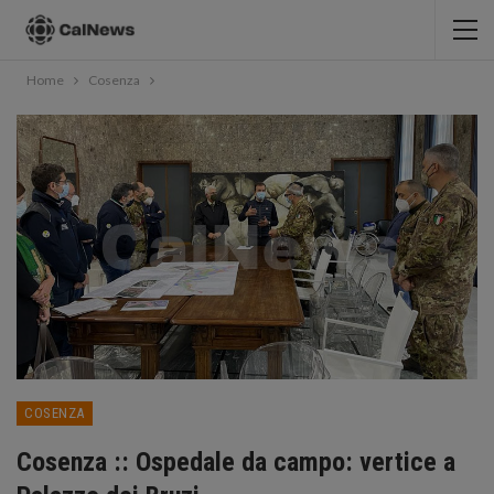
Home
Cosenza
COSENZA
Cosenza :: Ospedale da campo: vertice a