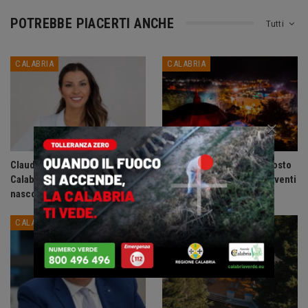
POTREBBE PIACERTI ANCHE
Tutti
CALABRIA
CALABRIA
×
Claudia Conte presenta in
Acadie Club presenta: Agosto
Calabria il romanzo civile Dove
2026, un mese di grandi eventi
nascono i silenzi: doppio…
sulla Riviera dei Cedri.
CALABRIA
CALABRIA