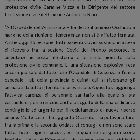
protezione civile Carmine Vizza e la Dirigente del settore
Protezione civile del Comune Antonella Rino.
“All’Ospedale dell’Annunziata – ha detto il Sindaco Occhiuto a
margine della riunione -l’emergenza non si è affatto fermata.
Anche oggi 45 persone, tutti pazienti Covid, sostano in attesa
di ricovero tra la sezione Covid del Pronto soccorso, le
ambulanze in sosta all’esterno e le tende montate dalla
protezione civile comunale. E’ una situazione esplosiva, resa
ancora più tale dal fatto che l’Ospedale di Cosenza è l’unico
ospedale Hub della provincia e quindi qui si riversano gli
ammalati da tutto il territorio provinciale. A questo si aggiunga
l’atavica carenza di personale sanitario alla quale si sta
cercando di porre rimedio anche a seguito della mia ordinanza
contingibile ed urgente per il reclutamento di nuove risorse
umane. Molte cose – ha aggiunto Occhiuto – si potevano fare,
tra la prima e la seconda ondata di contagi, e non sono state
fatte. Tutte ragioni, queste, per le quali ho nei giorni scorsi
lanciato l’idea dell’Ospedale da campo che ho richiesto