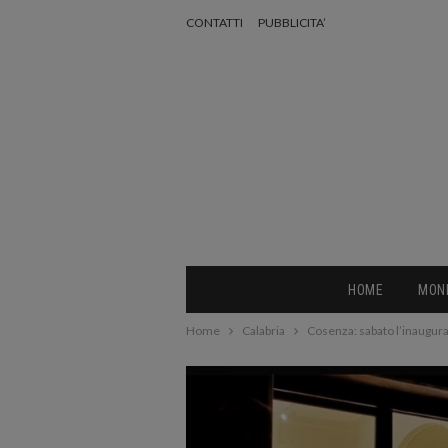
CONTATTI
PUBBLICITA’
HOME
MON
Home
Calabria
Cosenza: sabato l’inauguraz