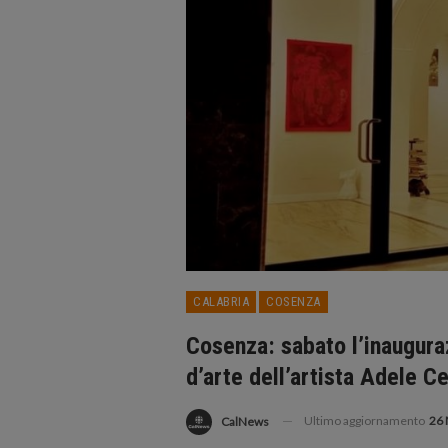
CALABRIA
COSENZA
Cosenza: sabato l’inauguraz
d’arte dell’artista Adele C
Ultimo aggiornamento
26 
CalNews