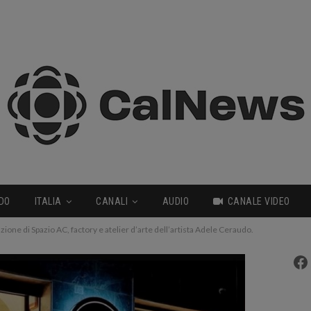
DO
ITALIA
CANALI
AUDIO
CANALE VIDEO
ione di Spazio AC, factory e atelier d’arte dell’artista Adele Ceraudo.
Fa