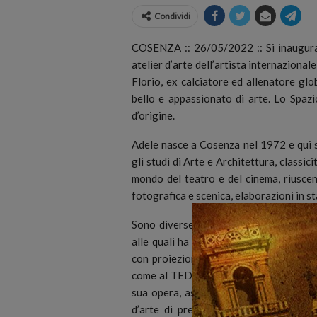
Condividi
COSENZA :: 26/05/2022 :: Si inaugur
atelier d’arte dell’artista internaziona
Florio, ex calciatore ed allenatore gl
bello e appassionato di arte.
Lo Spazio
d’origine.
Adele nasce a Cosenza nel 1972 e qui s
gli studi di Arte e Architettura, classic
mondo del teatro e del cinema, riusce
fotografica e scenica, elaborazioni in st
Sono diverse le esposizioni di caratter
alle quali ha partecipato: pubblicazioni
con proiezioni e allestimenti in istitut
come al TEDx di Cesena o alla Leadershi
sua opera, aste di beneficenza ed event
d’arte di prestigio, creazioni di perf