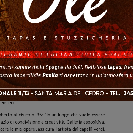
on, con sperimentazioni digitali, di stampa Fine Art,
atata 2007 a Cosenza.
 e partenza. Adele, Lady Bic, apprezzata in tutto il
enna a sfera disegna e crea con accuratezza maniacale,
A3 su carta Fabriano, per permettere un perfetto
umentarne la dimensione fino a trasformare il disegno
 tela, Pvc, Plexy, Alluminio, Specchio, Mash forato.
umento d’arte, un vero e proprio ideale prolungamento
iero, del suo estro creativo.
re trasparente, sfumata quasi intangibile, o “decisa e
pensiero.
erto al civico n. 85: “In un luogo che vuole essere
pazio di condivisione e creatività. Galleria espositiva,
ere le mie opere”, assicura l’artista dai capelli verdi,