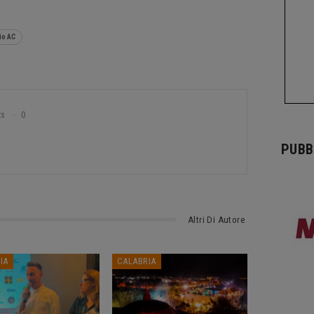
io AC
ts
0
PUBB
Altri Di Autore
IA
CALABRIA