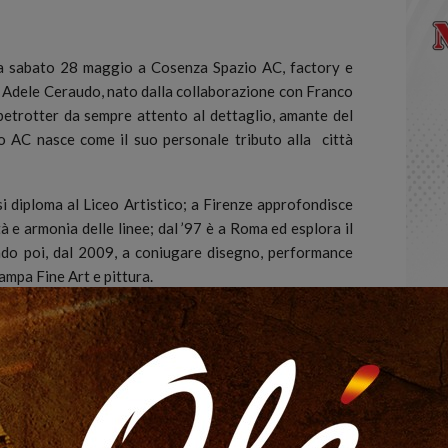
a sabato 28 maggio a Cosenza Spazio AC, factory e
le Adele Ceraudo, nato dalla collaborazione con Franco
obetrotter da sempre attento al dettaglio, amante del
 AC nasce come il suo personale tributo alla città
i diploma al Liceo Artistico; a Firenze approfondisce
ità e armonia delle linee; dal ’97 è a Roma ed esplora il
ndo poi, dal 2009, a coniugare disegno, performance
ampa Fine Art e pittura.
e nazionale ed internazionale, collettive e personali
, seminari e lezioni in accademie di Belle Arti, speach
i italiani di cultura a Melbourne, Osaka e Barcellona,
p Arena a Barcellona, tesi di laurea incentrate sulla
i di solidarietà, mostre personali in musei e gallerie
ormance live e video, collaborazioni con fotografi e