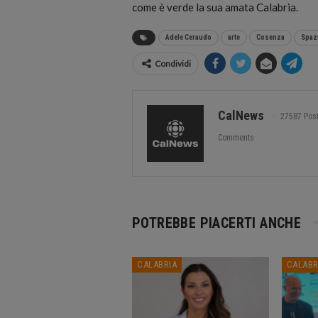
come è verde la sua amata Calabria.
Adele Ceraudo
arte
Cosenza
Spaz
Condividi
CalNews
27587 Pos
Comments
POTREBBE PIACERTI ANCHE
CALABRIA
CALABR