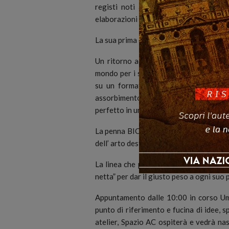
registi noti al pubblico dell’arte e n
elaborazioni musicali e performative.
La sua prima esposizione personale è d
Un ritorno ad Itaca che è insieme meta
mondo per i suoi ritratti in punta di p
su un formato che solitamente è un 
assorbimento dell’inchiostro per poi a
perfetto in un’opera sul supporto scelto:
La penna BIC è il suo sorprendente str
dell’ arto destro a servizio del suo pens
La linea che parte dalla sua mano, appa
netta” per dar il giusto peso a ogni suo 
Appuntamento dalle 10:00 in corso Umb
punto di riferimento e fucina di idee, s
atelier, Spazio AC ospiterà e vedrà nasc