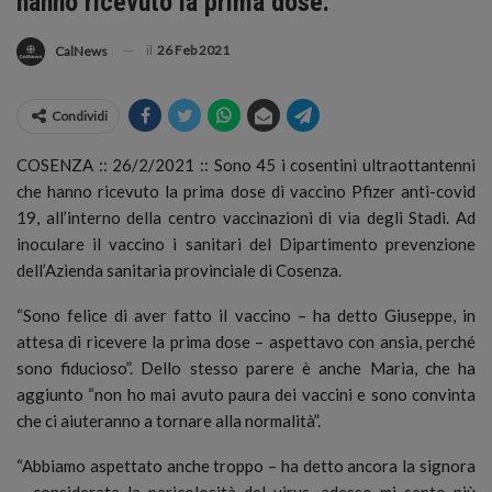
hanno ricevuto la prima dose.
il
26 Feb 2021
CalNews
Condividi
COSENZA :: 26/2/2021 :: Sono 45 i cosentini ultraottantenni
che hanno ricevuto la prima dose di vaccino Pfizer anti-covid
19, all’interno della centro vaccinazioni di via degli Stadi.
Ad
inoculare il vaccino i sanitari del Dipartimento prevenzione
dell’Azienda sanitaria provinciale di Cosenza.
“Sono felice di aver fatto il vaccino – ha detto Giuseppe, in
attesa di ricevere la prima dose – aspettavo con ansia, perché
sono fiducioso”. Dello stesso parere è anche Maria, che ha
aggiunto “non ho mai avuto paura dei vaccini e sono convinta
che ci aiuteranno a tornare alla normalità”.
“Abbiamo aspettato anche troppo – ha detto ancora la signora
– considerata la pericolosità del virus, adesso mi sento più