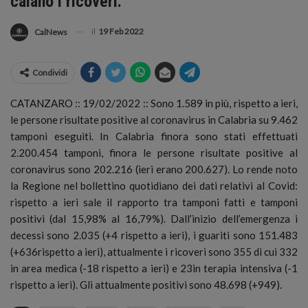
calano i ricoveri.
il
19 Feb 2022
CalNews
Condividi
CATANZARO :: 19/02/2022 :: Sono 1.589 in più, rispetto a ieri,
le persone risultate positive al coronavirus in Calabria su 9.462
tamponi eseguiti. In Calabria finora sono stati effettuati
2.200.454 tamponi, finora le persone risultate positive al
coronavirus sono 202.216 (ieri erano 200.627).
Lo rende noto
la Regione nel bollettino quotidiano dei dati relativi al Covid:
rispetto a ieri sale il rapporto tra tamponi fatti e tamponi
positivi (dal 15,98% al 16,79%). Dall’inizio dell’emergenza i
decessi sono 2.035 (+4 rispetto a ieri), i guariti sono 151.483
(+636rispetto a ieri), attualmente i ricoveri sono 355 di cui 332
in area medica (-18 rispetto a ieri) e 23in terapia intensiva (-1
rispetto a ieri). Gli attualmente positivi sono 48.698 (+949).