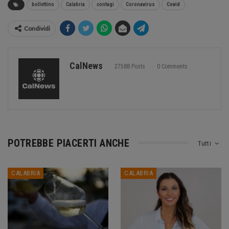
bollettino
Calabria
contagi
Coronavirus
Covid
Condividi
CalNews
27588 Posts
0 Comments
POTREBBE PIACERTI ANCHE
Tutti
CALABRIA
CALABRIA