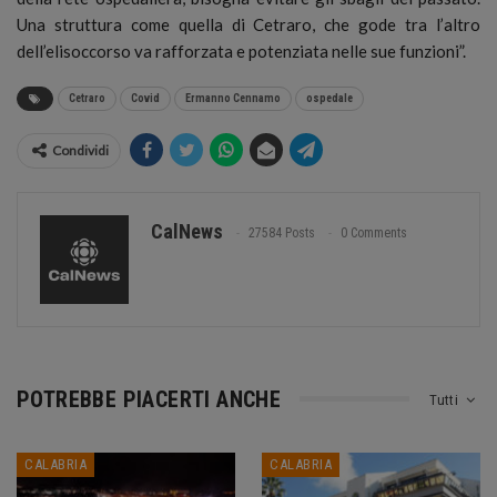
Una struttura come quella di Cetraro, che gode tra l’altro
dell’elisoccorso va rafforzata e potenziata nelle sue funzioni”.
Cetraro
Covid
Ermanno Cennamo
ospedale
Condividi
CalNews
27584 Posts
0 Comments
POTREBBE PIACERTI ANCHE
Tutti
CALABRIA
CALABRIA