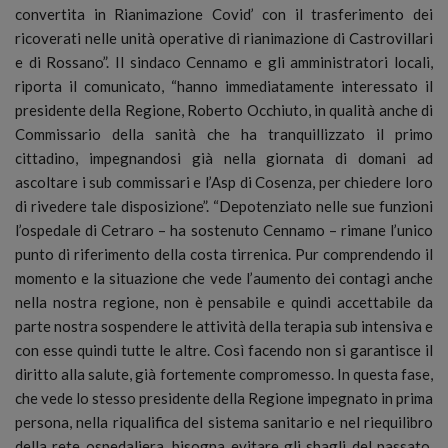
convertita in Rianimazione Covid’ con il trasferimento dei
ricoverati nelle unità operative di rianimazione di Castrovillari
e di Rossano”. Il sindaco Cennamo e gli amministratori locali,
riporta il comunicato, “hanno immediatamente interessato il
presidente della Regione, Roberto Occhiuto, in qualità anche di
Commissario della sanità che ha tranquillizzato il primo
cittadino, impegnandosi già nella giornata di domani ad
ascoltare i sub commissari e l’Asp di Cosenza, per chiedere loro
di rivedere tale disposizione”. “Depotenziato nelle sue funzioni
l’ospedale di Cetraro – ha sostenuto Cennamo – rimane l’unico
punto di riferimento della costa tirrenica. Pur comprendendo il
momento e la situazione che vede l’aumento dei contagi anche
nella nostra regione, non è pensabile e quindi accettabile da
parte nostra sospendere le attività della terapia sub intensiva e
con esse quindi tutte le altre. Così facendo non si garantisce il
diritto alla salute, già fortemente compromesso. In questa fase,
che vede lo stesso presidente della Regione impegnato in prima
persona, nella riqualifica del sistema sanitario e nel riequilibro
della rete ospedaliera, bisogna evitare gli sbagli del passato.