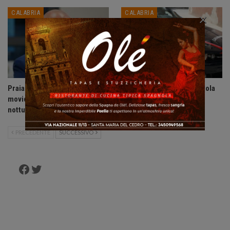
×
CALABRIA
CALABRIA
Praia a Mare: ordinanza anti-
Accoltella coetaneo alla gola
movida, vietate le uscite
durante litigio, arrestato
notturne ai minori di 14 anni.
sessantenne.
PRECEDENTE
SUCCESSIVO
Facebook
Twitter