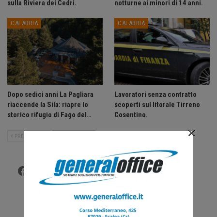
sulla Riviera dei Cedri.
notturne ai minori di 14 anni.
CALABRIA
CALABRIA
Dopo sedici anni La Pagliara
Lavoratori senza contratto
riaccende la Sila: riapre lo
scoperti sul litorale Tirreno
storico rifugio di Fago del…
Cosentino.
×
PRECEDENTE
SUCCESSIVO
Facebook
Twitter