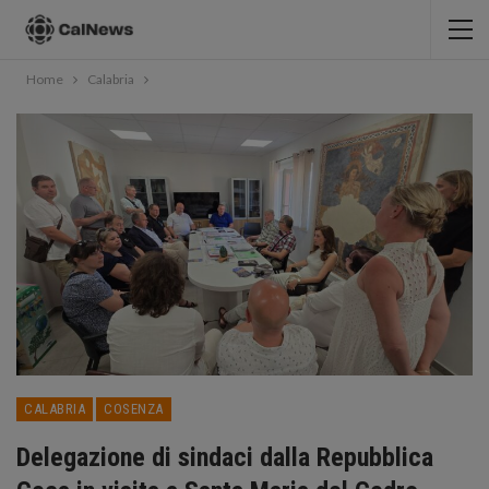
Home
Calabria
CALABRIA
COSENZA
Delegazione di sindaci dalla Repubblica