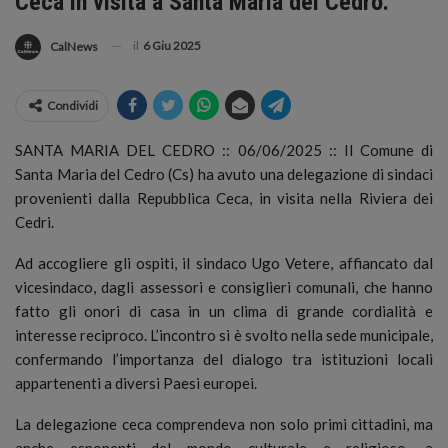
Ceca in visita a Santa Maria del Cedro.
il
6 Giu 2025
CalNews
Condividi
SANTA MARIA DEL CEDRO :: 06/06/2025 :: Il Comune di
Santa Maria del Cedro (Cs) ha avuto una delegazione di sindaci
provenienti dalla Repubblica Ceca, in visita nella Riviera dei
Cedri.
Ad accogliere gli ospiti, il sindaco Ugo Vetere, affiancato dal
vicesindaco, dagli assessori e consiglieri comunali, che hanno
fatto gli onori di casa in un clima di grande cordialità e
interesse reciproco. L’incontro si è svolto nella sede municipale,
confermando l’importanza del dialogo tra istituzioni locali
appartenenti a diversi Paesi europei.
La delegazione ceca comprendeva non solo primi cittadini, ma
anche esponenti del mondo culturale e religioso, a