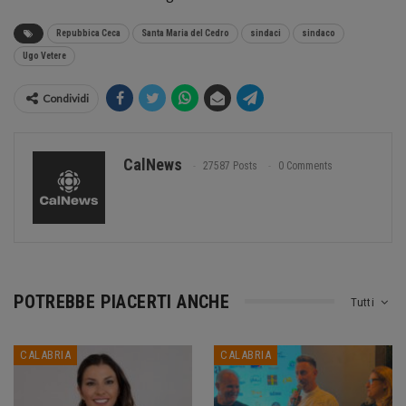
Repubbica Ceca
Santa Maria del Cedro
sindaci
sindaco
Ugo Vetere
Condividi
CalNews
27587 Posts
0 Comments
POTREBBE PIACERTI ANCHE
Tutti
CALABRIA
CALABRIA