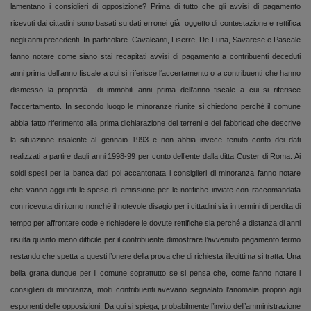
lamentano i consiglieri di opposizione? Prima di tutto che gli avvisi di pagamento
ricevuti dai cittadini sono basati su dati erronei già oggetto di contestazione e rettifica
negli anni precedenti. In particolare
Cavalcanti, Liserre, De Luna, Savarese e Pascale
fanno notare come siano stai recapitati avvisi di pagamento a contribuenti deceduti
anni prima dell’anno fiscale a cui si riferisce l‘accertamento o a contribuenti che hanno
dismesso la proprietà di immobili anni prima dell’anno fiscale a cui si riferisce
l’accertamento. In secondo luogo le minoranze riunite si chiedono perché il comune
abbia fatto riferimento alla prima dichiarazione dei terreni e dei fabbricati che descrive
la situazione risalente al gennaio 1993 e non abbia invece tenuto conto dei dati
realizzati a partire dagli anni 1998-99 per conto dell’ente dalla ditta Custer di Roma. Ai
soldi spesi per la banca dati poi accantonata i consiglieri di minoranza fanno notare
che vanno aggiunti le spese di emissione per le notifiche inviate con raccomandata
con ricevuta di ritorno nonché il notevole disagio per i cittadini sia in termini di perdita di
tempo per affrontare code e richiedere le dovute rettifiche sia perché a distanza di anni
risulta quanto meno difficile per il contribuente dimostrare l’avvenuto pagamento fermo
restando che spetta a questi l’onere della prova che di richiesta illegittima si tratta. Una
bella grana dunque per il comune soprattutto se si pensa che, come fanno notare i
consiglieri di minoranza, molti contribuenti avevano segnalato l’anomalia proprio agli
esponenti delle opposizioni. Da qui si spiega, probabilmente l’invito dell’amministrazione