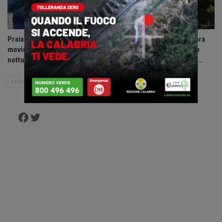
Praia a Mare: ordinanza anti-
Dopo sedici anni La Pagliara
movida, vietate le uscite
riaccende la Sila: riapre lo
notturne ai minori di 14 anni.
storico rifugio di Fago del…
PRECEDENTE
SUCCESSIVO
Facebook
Twitter