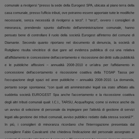
comunale a rivolgersi “presso la sede della Eurogest SPA, ubicata al piano terra della
casa comunale, presso l’ufficio tributi, ove potranno essere apportate tutte le modifiche
necessarie, senza necessità di rivolgersi a terzi”. I “terzi”, ovvero i consiglieri di
minoranza, prendendo spunto dall’invito dell’amministrazione comunale, hanno
pensato bene di controllare il ruolo della società Eurogest all’interno del comune di
Diamante. Secondo quanto riportano nel documento di denuncia, la società di
Rutigliano risulta vincitrice di due gare ad evidenza pubblica di cui una relativa
all’a
ffidamento in concessione dell’accertamento e riscossione dei diritti sulla pubblicità
e le pubbliche affissioni – annualità 2008-2010 e un’altra per l’affidamento in
concessione dell’accertamento e riscossione coattiva della TOSAP Tassa per
l’occupazione degli spazi ed aree pubbliche – annualità 2008-2010. La domanda,
pertanto sorge spontanea: “
con quali atti amministrativi legali sia stato affidato alla
suddetta società EUROGEST Spa anche l’accertamento e la riscossione coattiva
degli altri tributi comunali quali: I.C.I., TARSU, Acqua/fogna; come si evince anche da
un avviso di selezione di personale da impiegare per l’attività di gestione di servizi
legati alla gestione dei tributi comunali, avviso pubblico redatto dalla stessa società?”.
In più, i consiglieri di minoranza ricordano che l’interrogazione presentata dal
consigliere Fabio Cavalcanti che chiedeva l’indicazione del personale assegnato ai