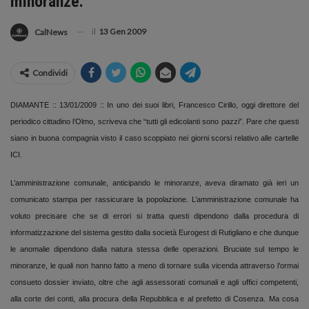
minoranze.
il
13 Gen 2009
CalNews
Condividi
DIAMANTE :: 13/01/2009 :: In uno dei suoi libri, Francesco Cirillo, oggi direttore del
periodico cittadino l’Olmo, scriveva che “tutti gli edicolanti sono pazzi”. Pare che questi
siano in buona compagnia visto il caso scoppiato nei giorni scorsi relativo alle cartelle
ICI.
L’amministrazione comunale, anticipando le minoranze, aveva diramato già ieri un
comunicato stampa per rassicurare la popolazione. L’amministrazione comunale ha
voluto precisare che se di errori si tratta questi dipendono dalla procedura di
informatizzazione del sistema gestito dalla società Eurogest di Rutigliano e che dunque
le anomalie dipendono dalla natura stessa delle operazioni. Bruciate sul tempo le
minoranze, le quali non hanno fatto a meno di tornare sulla vicenda attraverso l’ormai
consueto dossier inviato, oltre che agli assessorati comunali e agli uffici competenti,
alla corte dei conti, alla procura della Repubblica e al prefetto di Cosenza. Ma cosa