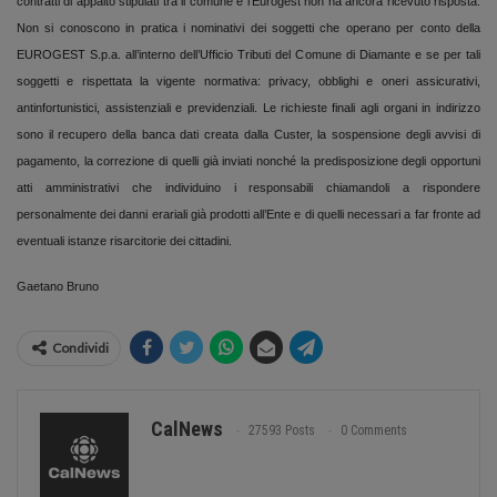
contratti di appalto stipulati tra il comune e l’Eurogest non ha ancora ricevuto risposta.
Non si conoscono in pratica i nominativi dei soggetti che operano per conto della
EUROGEST S.p.a. all’interno dell’Ufficio Tributi del Comune di Diamante e se per tali
soggetti e rispettata la vigente normativa: privacy, obblighi e oneri assicurativi,
antinfortunistici, assistenziali e previdenziali. Le richieste finali agli organi in indirizzo
sono il recupero della banca dati creata dalla Custer, la sospensione degli avvisi di
pagamento, la correzione di quelli già inviati nonché la predisposizione degli opportuni
atti amministrativi che individuino i responsabili chiamandoli a rispondere
personalmente dei danni erariali già prodotti all’Ente e di quelli necessari a far fronte ad
eventuali istanze risarcitorie dei cittadini.
Gaetano Bruno
Condividi
CalNews
27593 Posts
0 Comments