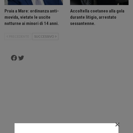
Praia a Mare: ordinanza anti-
Accoltella coetaneo alla gola
movida, vietate le uscite
durante litigio, arrestato
notturne ai minori di 14 anni.
sessantenne.
PRECEDENTE
SUCCESSIVO
Facebook
Twitter
×