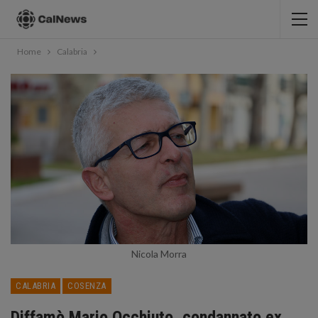
Home
Calabria
Nicola Morra
CALABRIA
COSENZA
Diffamò Mario Occhiuto, condannato ex