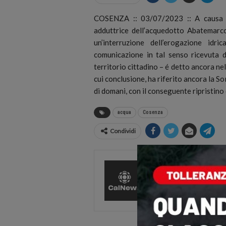
COSENZA :: 03/07/2023 :: A causa di
adduttrice dell’acquedotto Abatemarco
un’interruzione dell’erogazione idri
comunicazione in tal senso ricevuta dal
territorio cittadino – é detto ancora nel
cui conclusione, ha riferito ancora la S
di domani, con il conseguente ripristino 
acqua
Cosenza
Condividi
CalNews
27584 Pos
Comments