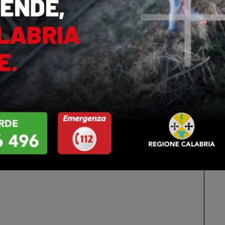
Altri Di Autore
IA
CALABRIA
o regionale della
Praia a Mare: ordinanza anti-
a approva
movida, vietate le uscite
mento e variazioni
notturne ai minori di 14 anni.
o…