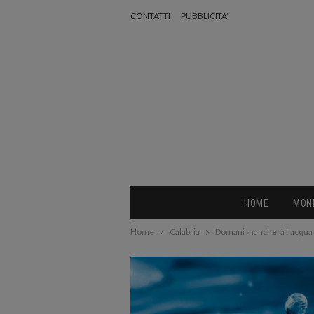
CONTATTI
PUBBLICITA’
HOME
MON
Home
Calabria
Domani mancherà l’acqua a