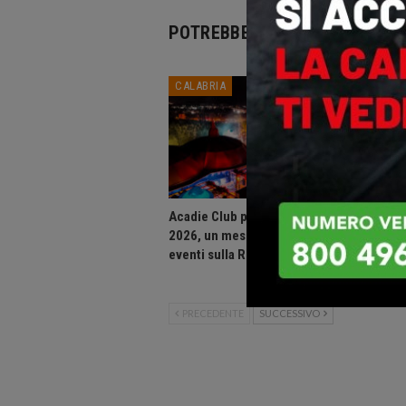
POTREBBE PIACERTI ANCHE
CALABRIA
CALABR
Acadie Club presenta: Agosto
Consigli
2026, un mese di grandi
Calabri
eventi sulla Riviera dei Cedri.
assesta
bilanci
PRECEDENTE
SUCCESSIVO