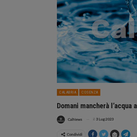
CALABRIA
COSENZA
Domani mancherà l’acqua a
il
3 Lug 2023
CalNews
Condividi