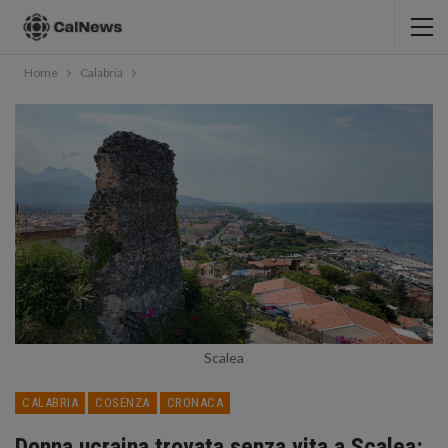
Home
Calabria
Scalea
CALABRIA
COSENZA
CRONACA
Donna ucraina trovata senza vita a Scalea: