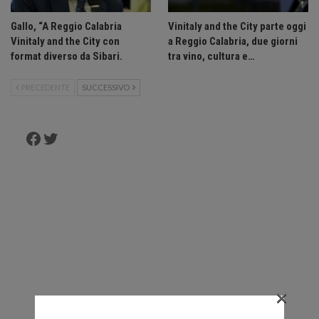
Gallo, “A Reggio Calabria
Vinitaly and the City parte oggi
Vinitaly and the City con
a Reggio Calabria, due giorni
format diverso da Sibari.
tra vino, cultura e…
PRECEDENTE
SUCCESSIVO
Facebook
Twitter
×