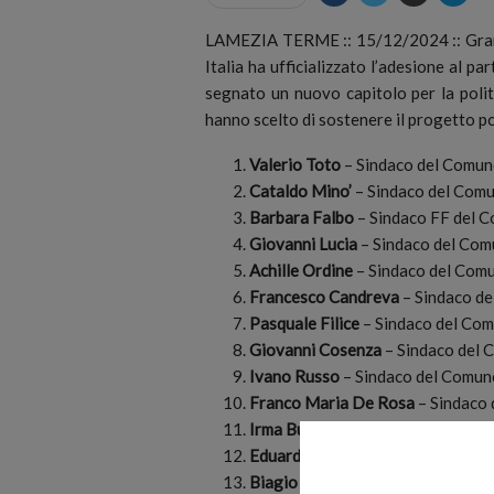
LAMEZIA TERME :: 15/12/2024 :: Grand
Italia ha ufficializzato l’adesione al pa
segnato un nuovo capitolo per la polit
hanno scelto di sostenere il progetto pol
Valerio Toto
– Sindaco del Comu
Cataldo Mino’
– Sindaco del Comun
Barbara Falbo
– Sindaco FF del C
Giovanni Lucia
– Sindaco del Com
Achille Ordine
– Sindaco del Com
Francesco Candreva
– Sindaco de
Pasquale Filice
– Sindaco del Comu
Giovanni Cosenza
– Sindaco del 
Ivano Russo
– Sindaco del Comun
Franco Maria De Rosa
– Sindaco 
Irma Bucarelli
– Sindaco del Comu
Eduardo Vivacqua
– Sindaco del
Biagio Faragalli
– Sindaco del Co