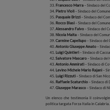
Francesco Marra
– Sindaco del C
Pietro Violi
– Sindaco del Comune
Pasquale Brizzi
– Sindaco del Comu
Rocco Biasi
– Sindaco del Comune
Alessandro Falvo
– Sindaco del C
Nicola Malta
– Sindaco del Comun
Carmine Capellupo
– Sindaco del 
Antonio Giuseppe Amato
– Sindac
Luigi Quintieri
– Sindaco di Caccu
Salvatore Mascaro
– Sindaco del
Antonio Ammirati
– Sindaco di Co
Levino Michele Mario Rajani
– Si
Luigi Rizzuti
– Sindaco di San Nico
Raffaele Scaturchio
– Sindaco di
Giuseppe Marasco
– Sindaco di N
Un elenco che testimonia il coinvolgime
politica targata Forza Italia in Calabria.