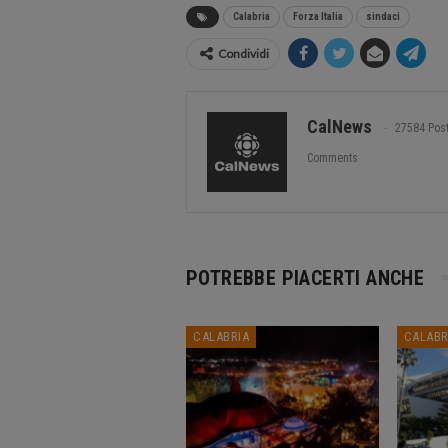
Calabria
Forza Italia
sindaci
Condividi
CalNews
27584 Pos
Comments
POTREBBE PIACERTI ANCHE
CALABRIA
CALABR