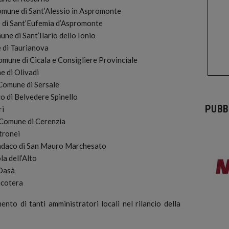
omune di Sant’Alessio in Aspromonte
 di Sant’Eufemia d’Aspromonte
ne di Sant’Ilario dello Ionio
 di Taurianova
omune di Cicala e Consigliere Provinciale
e di Olivadi
Comune di Sersale
o di Belvedere Spinello
PUBB
ri
 Comune di Cerenzia
tronei
ndaco di San Mauro Marchesato
la dell’Alto
 Dasà
icotera
nto di tanti amministratori locali nel rilancio della