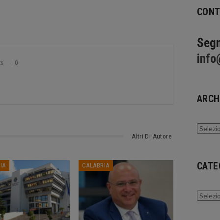
CONT
Segn
info
ts
0
ARCH
Archivi
Altri Di Autore
CATE
IA
CALABRIA
Catego