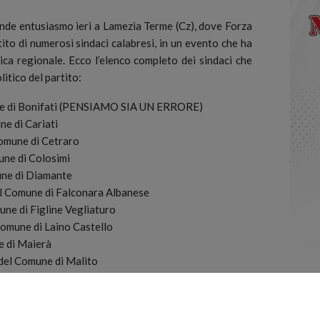
e entusiasmo ieri a Lamezia Terme (Cz)
, dove Forza
rtito di numerosi sindaci calabresi, in un evento che ha
ica regionale. Ecco l’elenco completo dei sindaci che
itico del partito:
ne di Bonifati (PENSIAMO SIA UN ERRORE)
e di Cariati
omune di Cetraro
une di Colosimi
une di Diamante
l Comune di Falconara Albanese
ne di Figline Vegliaturo
Comune di Laino Castello
e di Maierà
del Comune di Malito
ne di Mendicino
 Comune di Morano Marchesato
mune di Montalto Uffugo