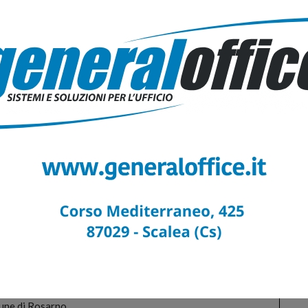
Comune di Paola
une di Pedivigliano
Comune di Roseto Capo Spulico
mune di Sangineto
 Comune di Scala Coeli
une di San Giorgio Albanese
une di Santa Caterina Albanese
Comune di San Vincenzo La Costa
Comune di Scalea
omune di Terravecchia
ne di Bova Marina
 Comune di Canolo
une di Cosoleto
mune di Gioia Tauro
aco del Comune di Mammola
Comune di Melicuccà
 del Comune di Monasterace
e di Portigliola
une di Rosarno