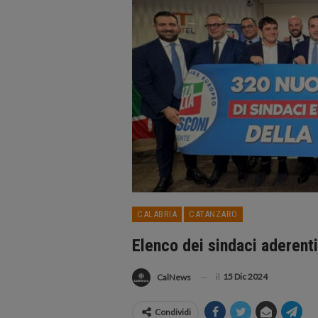
CALABRIA
CATANZARO
Elenco dei sindaci aderenti 
il
15 Dic 2024
CalNews
Condividi