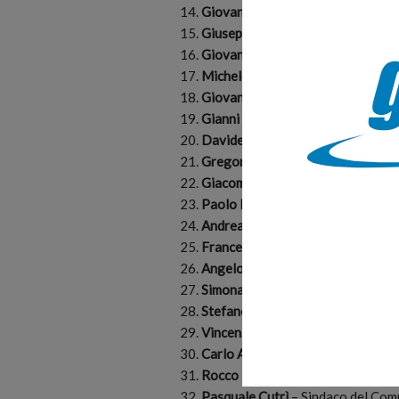
Giovanni Politano
– Sindaco del 
Giuseppe Perri
– Sindaco del Com
Giovanni Pugliese
– Sindaco del 
Michele Guardia
– Sindaco del Co
Giovanni Matalone
– Sindaco del
Gianni Gabriele
– Sindaco del Com
Davide Bufano
– Sindaco del Com
Gregorio Iannotta
– Sindaco del 
Giacomo Perrotta
– Sindaco del 
Paolo Pignataro
– Sindaco del C
Andrea Zirilli
– Sindaco del Comu
Francesco La Rosa
– Sindaco del
Angelo Surace
– Sindaco del Com
Simona Scarcella
– Sindaco del Co
Stefano Filippo Raschella’
– Sind
Vincenzo Oliverio
– Sindaco del 
Carlo Alberto Murdolo
– Sindaco
Rocco Luglio
– Sindaco del Comun
Pasquale Cutrì
– Sindaco del Com