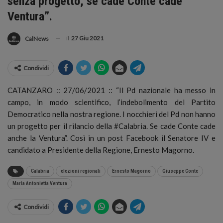
senza progetto, se cade Conte cade
Ventura”.
il
27 Giu 2021
CalNews
Condividi
CATANZARO :: 27/06/2021 :: “Il Pd nazionale ha messo in
campo, in modo scientifico, l’indebolimento del Partito
Democratico nella nostra regione.
I nocchieri del Pd non hanno
un progetto per il rilancio della #Calabria. Se cade Conte cade
anche la Ventura”. Così in un post Facebook il Senatore IV e
candidato a Presidente della Regione, Ernesto Magorno.
Calabria
elezioni regionali
Ernesto Magorno
Giuseppe Conte
Maria Antonietta Ventura
Condividi