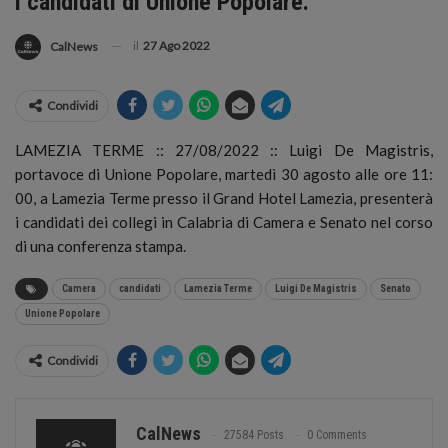
i candidati di Unione Popolare.
il
27 Ago 2022
CalNews
Condividi
LAMEZIA TERME :: 27/08/2022 :: Luigi De Magistris,
portavoce di Unione Popolare, martedì 30 agosto alle ore 11:
00, a Lamezia Terme presso il Grand Hotel Lamezia, presenterà
i candidati dei collegi in Calabria di Camera e Senato nel corso
di una conferenza stampa.
Camera
candidati
Lamezia Terme
Luigi De Magistris
Senato
Unione Popolare
Condividi
CalNews
27584 Posts
0 Comments