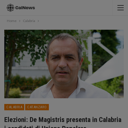
Home
Calabria
CALABRIA
CATANZARO
Elezioni: De Magistris presenta in Calabria