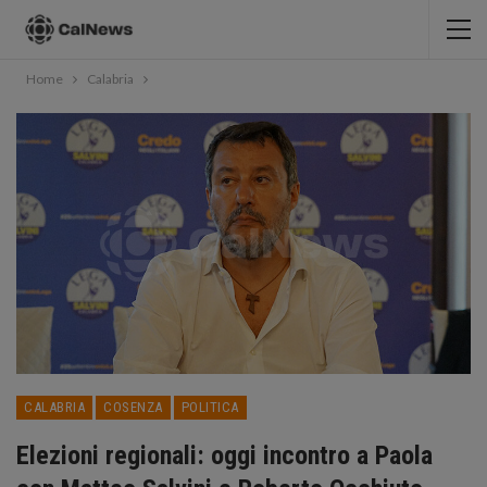
Home
Calabria
CALABRIA
COSENZA
POLITICA
Elezioni regionali: oggi incontro a Paola