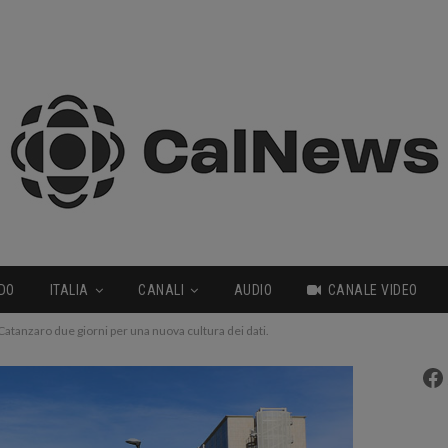
DO
ITALIA
CANALI
AUDIO
CANALE VIDEO
 Catanzaro due giorni per una nuova cultura dei dati.
Fa