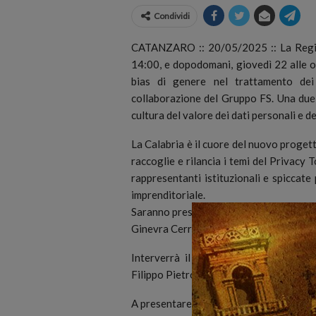
Condividi
CATANZARO :: 20/05/2025 :: La Region
14:00, e dopodomani, giovedì 22 alle or
bias di genere nel trattamento dei 
collaborazione del Gruppo FS.
Una due 
cultura del valore dei dati personali e d
La Calabria è il cuore del nuovo progett
raccoglie e rilancia i temi del Privacy
rappresentanti istituzionali e spiccat
imprenditoriale.
Saranno presenti il Collegio dell’Autori
Ginevra Cerrina Feroni, i componenti A
Interverrà il vicepresidente e assesso
Filippo Pietropaolo.
A presentare lo studio il professor Sal