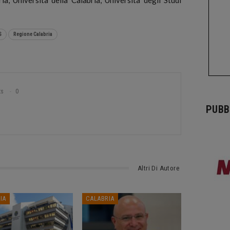
S
Regione Calabria
ts
0
PUBB
Altri Di Autore
IA
CALABRIA