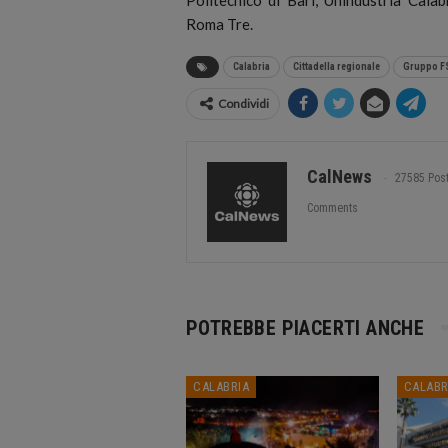
Roma Tre.
Calabria
Cittadella regionale
Gruppo F
Condividi
CalNews
27585 Pos
Comments
POTREBBE PIACERTI ANCHE
CALABRIA
CALABR