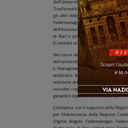
dell’Università della Calabria, mentre
Trasformation & Analytics, a riflettere 
gli altri Aldo Ferrara (Presidente di U
Federmanager nazionale) Gianluigi
dell’Associazione Italiana per l’Intelli
di Bari e presidente Associazione It
(Comitato scientifico della Fondazione
Nel corso del convegno, il dipartimen
dell’università della Calabria, in colla
e Management del Politecnico di Bari 
analizzare le percezioni dei recruiter s
selezione del personale. In particolare,
recruiter rispetto ai bias di genere e l
garantire imparzialità e inclusione.
L’iniziativa, con il supporto della Regio
per l’Adolescenza della Regione Calab
Digital Angels, Federmanager, Fede
Politecnico di Bari, Unindustria Calabr