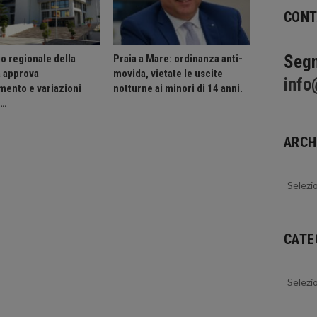
CONT
Segn
o regionale della
Praia a Mare: ordinanza anti-
a approva
movida, vietate le uscite
info
mento e variazioni
notturne ai minori di 14 anni.
o…
ARCH
Archivi
CATE
Catego