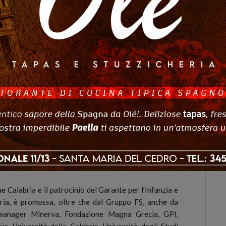
 per il Gruppo FS sarà Felice Lo Gatto, HR PM Office
sulle questioni emerse dalla ricerca. Interverranno fra
nindustria Calabria), Valter Quercioli (Presidente di
 Greco (Università della Calabria e presidente
genza Artificiale), Pierpaolo Pontrandolfo (Politecnico
aliana Ingegneria gestionale) e Marcello Ravveduto
 Magna Grecia).
to di Ingegneria meccanica, Energetica e Gestionale
borazione con il dipartimento di Meccanica, Matematica
presenteranno la loro ricerca scientifica mirata ad
ul ruolo dell’intelligenza artificiale nei processi di
 lo studio ha indagato il livello di consapevolezza dei
a fiducia riposta nei sistemi di IA come strumenti per
ne Calabria e il patrocinio del Garante per l’Infanzia e
ria, è promossa, oltre che dal Gruppo FS, anche da
rmanager Minerva, Fondazione Magna Grecia, GPI,
ia, Università della Calabria, Università degli Studi