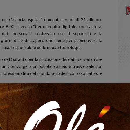
e Calabria ospiterà domani, mercoledì 21 alle ore
e 9:00, l’evento “Per un’equità digitale: contrasto ai
dati personali”, realizzato con il supporto e la
giorni di studi e approfondimenti per promuovere la
ell’uso responsabile delle nuove tecnologie.
o del Garante per la protezione dei dati personali che
 Tour. Coinvolgerà un pubblico ampio e trasversale con
e professionalità del mondo accademico, associativo e
tà: il presidente Pasquale Stanzione, la vicepresidente
gostino Ghiglia e Guido Scorza.
re alla Transizione digitale della Regione Calabria,
vatore Ammirato, responsabile scientifico del Giudalab