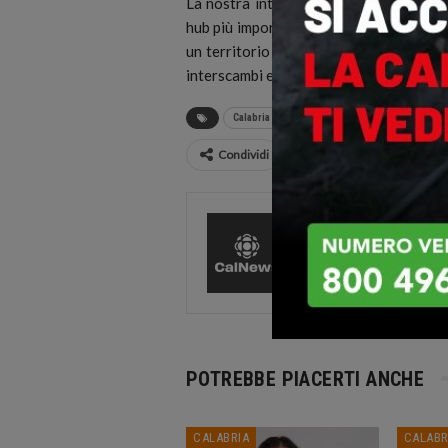
La nostra intenzione è quella di lavora
hub più importanti del Mediterraneo. L
un territorio che deve sempre più diven
interscambi e le rotte commerciali”.
Calabria Day
Expo Dubai
Roberto Occhi
Condividi
CalNews
27587 Pos
Comments
POTREBBE PIACERTI ANCHE
CALABRIA
CALABR