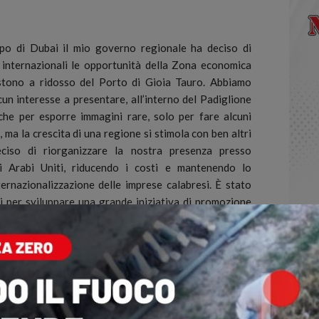
o di Dubai il mio governo regionale ha deciso di
e internazionali le opportunità della Zona economica
istono a ridosso del Porto di Gioia Tauro.
Abbiamo
un interesse a presentare, all’interno del Padiglione
teche per esporre immagini rare, solo per fare alcuni
à, ma la crescita di una regione si stimola con ben altri
ciso di riorganizzare la nostra presenza presso
ti Arabi Uniti, riducendo i costi e mantenendo lo
ernazionalizzazione delle imprese calabresi. È stato
i per sviluppare una grande iniziativa di promozione
nto, sulla Zes e sulla Zona franca del Porto di Gioia
labria Day, concordata con il governo nazionale, il 21
alità e con la partecipazione presso gli spazi a noi
 Carfagna”. Lo afferma in una nota Roberto Occhiuto,
aranno coinvolti, inoltre, investitori nazionali e
o un dialogo diretto con l’amministrazione regionale.