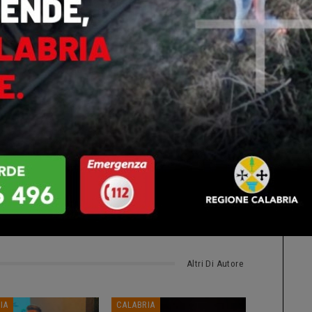
re per lo sviluppo del Porto di Gioia Tauro, uno degli
a mia amministrazione vuole ulteriormente valorizzare
tare un volano per la nostra Regione, rafforzando gli
uto
ts
0
Altri Di Autore
IA
CALABRIA