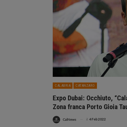
CALABRIA
CATANZARO
Expo Dubai: Occhiuto, “Ca
Zona franca Porto Gioia Ta
il
4 Feb 2022
CalNews