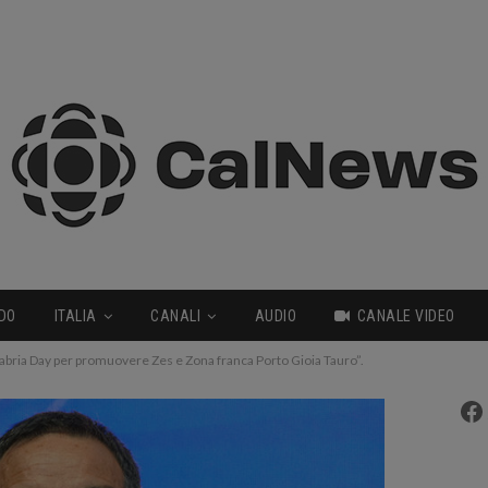
DO
ITALIA
CANALI
AUDIO
CANALE VIDEO
abria Day per promuovere Zes e Zona franca Porto Gioia Tauro”.
Fa