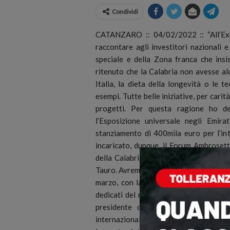
Condividi
CATANZARO :: 04/02/2022 :: “All’Exp
raccontare agli investitori nazionali 
speciale e della Zona franca che ins
ritenuto che la Calabria non avesse alc
Italia, la dieta della longevità o le 
esempi. Tutte belle iniziative, per carit
progetti. Per questa ragione ho de
l’Esposizione universale negli Emira
stanziamento di 400mila euro per l’int
incaricato, dunque, il Forum Ambrosett
della Calabria, concentrata, per l’appu
Tauro. Avremo una giornata chiave, il Ca
marzo, con la presenza di tante person
dedicati del ministro per il Sud, Mara
presidente della Regione Calabria. “S
internazionali – aggiunge -, che avrann