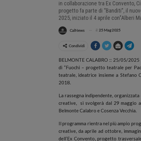
in collaborazione tra Ex Convento, C
progetto fa parte di “Banditi”, il nuo
2025, iniziato il 4 aprile con"Alberi M
il
25 Mag 2025
CalNews
Condividi
BELMONTE CALABRO :: 25/05/2025 :: Sa
di “Fuochi – progetto teatrale per Paol
teatrale, ideatrice insieme a Stefano
2018.
La rassegna indipendente, organizzata 
creative, si svolgerà dal 29 maggio all
Belmonte Calabro e Cosenza Vecchia.
Il programma rientra nel più ampio proge
creative, da aprile ad ottobre, immag
dell’Ex Convento, progetto trasversale