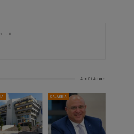
ts
0
Altri Di Autore
IA
CALABRIA