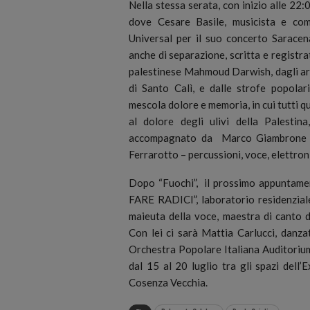
Nella stessa serata, con inizio alle 2
dove Cesare Basile, musicista e comp
Universal per il suo concerto Saracen
anche di separazione, scritta e registra
palestinese Mahmoud Darwish, dagli arab
di Santo Calì, e dalle strofe popolar
mescola dolore e memoria, in cui tutti q
al dolore degli ulivi della Palestina
accompagnato da Marco Giambrone – c
Ferrarotto – percussioni, voce, elettroni
Dopo “Fuochi”, il prossimo appuntam
FARE RADICI”, laboratorio residenzial
maieuta della voce, maestra di canto di
Con lei ci sarà Mattia Carlucci, danz
Orchestra Popolare Italiana Auditorium
dal 15 al 20 luglio tra gli spazi dell
Cosenza Vecchia.