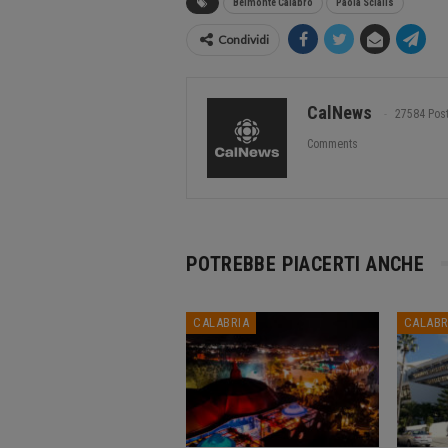
Belmonte Calabro
Paola Scialis
Condividi
CalNews
27584 Pos
Comments
POTREBBE PIACERTI ANCHE
CALABRIA
CALABR