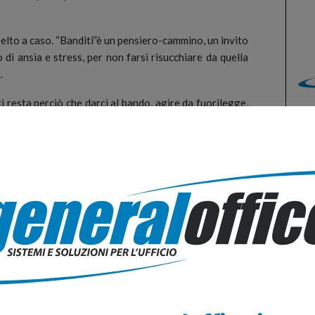
elto a caso. “Banditi”è un pensiero-cammino, un invito
 di ansia e stress, per non farsi risucchiare da quella
.
 resta perciò che darci al bando, agire da fuorilegge,
osa siamo – si e ci interroga Stefano Cuzzocrea – se non
itiche, ecologiche e sociali, che si accumulano vicino e
 desiderio di abbandonare case, città, paesi?»
”, il 29 maggio alle 21:00, negli spazi del Cineteatro
, il documentario diretto dalla regista e ricercatrice
tro, che in questo film sul suono ha lavorato sul
città di Lisbona. L’ascolto come catalizzatore di
rte dei luoghi della nostra vita quotidiana. Come il
e siamo responsabili del suono che generiamo. In
nzi, i rumori, le frequenze e tutte le densità spettrali –
ni luogo e tutti noi in profondità.