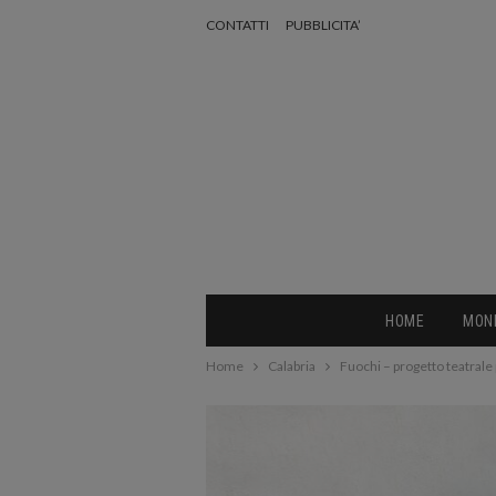
CONTATTI
PUBBLICITA’
HOME
MON
Home
Calabria
Fuochi – progetto teatrale 