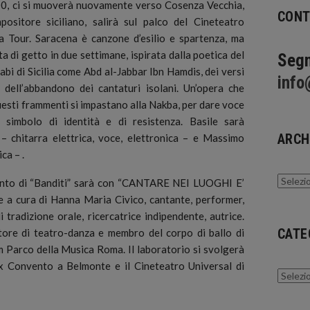
2:00, ci si muoverà nuovamente verso Cosenza Vecchia,
CONT
ositore siciliano, salirà sul palco del Cineteatro
a Tour. Saracena è canzone d’esilio e spartenza, ma
ta di getto in due settimane, ispirata dalla poetica del
Segn
i di Sicilia come Abd al-Jabbar Ibn Hamdis, dei versi
info
i dell’abbandono dei cantaturi isolani. Un’opera che
uesti frammenti si impastano alla Nakba, per dare voce
, simbolo di identità e di resistenza. Basile sarà
ARCH
hitarra elettrica, voce, elettronica – e Massimo
ca – .
Archivi
ento di “Banditi” sarà con “CANTARE NEI LUOGHI E’
e a cura di Hanna Maria Civico, cantante, performer,
 tradizione orale, ricercatrice indipendente, autrice.
CATE
atore di teatro-danza e membro del corpo di ballo di
 Parco della Musica Roma. Il laboratorio si svolgerà
’Ex Convento a Belmonte e il Cineteatro Universal di
Catego