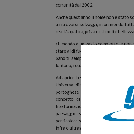
comunità dal 2002.
Anche quest’anno il nome non è stato sc
a ritrovarsi selvaggi, in un mondo fatto
realtà apatica, priva di stimoli e bellezza
«Il mondo è un vasto complotto, e non ci
stare al di fuori e diventare banditi. C
banditi, sempre più legati alle crisi pol
lontano, i quali rincorrono sempre più il
Ad aprire la seconda edizione di “Fuochi
Universal di Cosenza Vecchia, sarà “SOA”
portoghese di soundscape Raquel Cas
concetto di paesaggio sonoro nella 
trasformazione e i suoni che fanno pa
paesaggio sonoro ci influenza e com
particolare sul modo in cui i suoni, i sile
infra o ultrasuoni – possono plasmare og