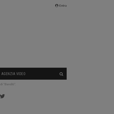
Entra
AGENZIA VIDEO
di “Banditi”.
cebook
Twitter