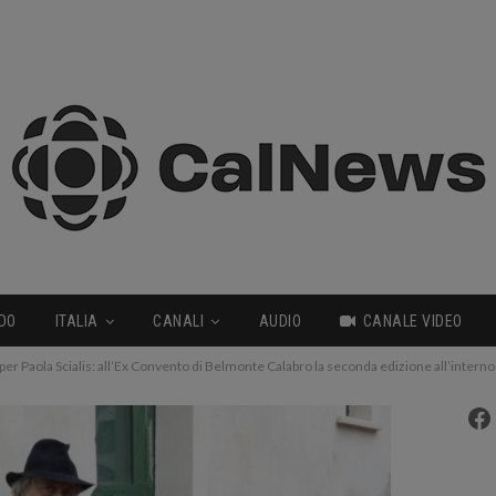
DO
ITALIA
CANALI
AUDIO
CANALE VIDEO
per Paola Scialis: all’Ex Convento di Belmonte Calabro la seconda edizione all’interno 
Fa