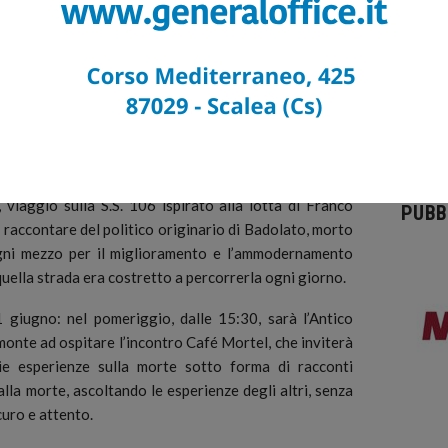
ind, quartetto impro distructo-noise synth acido
formato da Michele Mazzani, Matteo Poggi, e Jooklo
, che porteranno a Cosenza la noise no input e il loro
o nel 2010, finalmente riattivato, fatto di musica
o imprevedibili.
terà a Belmonte, dove nell’area mercato in Marina, la
ttore Francesco Gallelli, sarà protagonista dello
 viaggio sulla S.S. 106 ispirato alla lotta di Franco
PUBB
 raccontare del politico originario di Badolato, morto
gni mezzo per il miglioramento e l’ammodernamento
i quella strada era costretto a percorrerla ogni giorno.
iugno: nel pomeriggio, dalle 15:30, sarà l’Antico
onte ad ospitare l’incontro Café Mortel, che inviterà
rie esperienze sulla morte sotto forma di racconti
la morte, ascoltando le esperienze degli altri, senza
curo e attento.