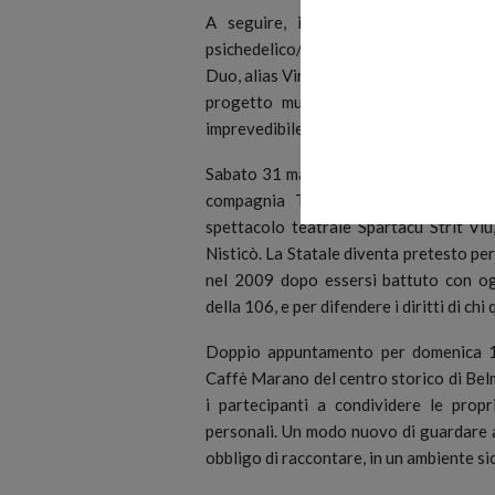
A seguire, il live set di Melting M
psichedelico/esperienza sul nastro, 
Duo, alias Virginia Genta e David Vanzan
progetto musicale “tra le righe” nat
imprevedibile per ascoltatori altrettant
Sabato 31 maggio alle 21:00 ci si spos
compagnia Teatro del Carro, con l’a
spettacolo teatrale Spartacu Strit Viù,
Nisticò. La Statale diventa pretesto per
nel 2009 dopo essersi battuto con o
della 106, e per difendere i diritti di ch
Doppio appuntamento per domenica 1 g
Caffè Marano del centro storico di Belm
i partecipanti a condividere le prop
personali. Un modo nuovo di guardare al
obbligo di raccontare, in un ambiente si