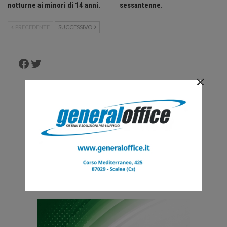
notturne ai minori di 14 anni.
sessantenne.
PRECEDENTE
SUCCESSIVO
Facebook
Twitter
×