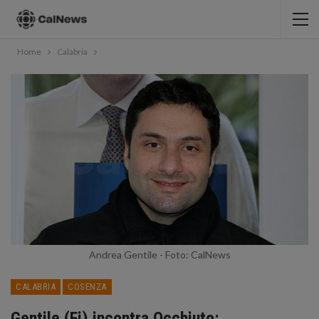
Home
Calabria
Andrea Gentile - Foto: CalNews
CALABRIA
COSENZA
Gentile (Fi) incontra Occhiuto: