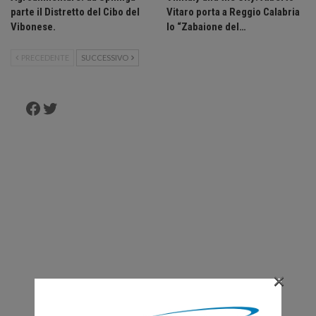
parte il Distretto del Cibo del
Vitaro porta a Reggio Calabria
Vibonese.
lo “Zabaione del…
PRECEDENTE
SUCCESSIVO
Facebook
Twitter
×