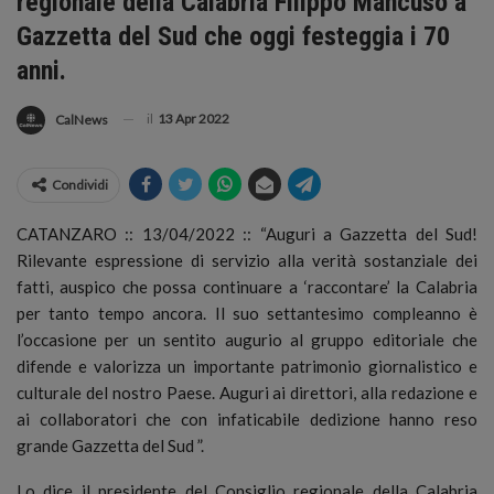
regionale della Calabria Filippo Mancuso a
Gazzetta del Sud che oggi festeggia i 70
anni.
il
13 Apr 2022
CalNews
Condividi
CATANZARO :: 13/04/2022 :: “Auguri a Gazzetta del Sud!
Rilevante espressione di servizio alla verità sostanziale dei
fatti, auspico che possa continuare a ‘raccontare’ la Calabria
per tanto tempo ancora. Il suo settantesimo compleanno è
l’occasione per un sentito augurio al gruppo editoriale che
difende e valorizza un importante patrimonio giornalistico e
culturale del nostro Paese.
Auguri ai direttori, alla redazione e
ai collaboratori che con infaticabile dedizione hanno reso
grande Gazzetta del Sud ”.
Lo dice il presidente del Consiglio regionale della Calabria