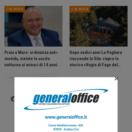
CALABRIA
CALABRIA
Praia a Mare: ordinanza anti-
Dopo sedici anni La Pagliara
movida, vietate le uscite
riaccende la Sila: riapre lo
notturne ai minori di 14 anni.
storico rifugio di Fago del…
×
PRECEDENTE
SUCCESSIVO
Facebook
Twitter