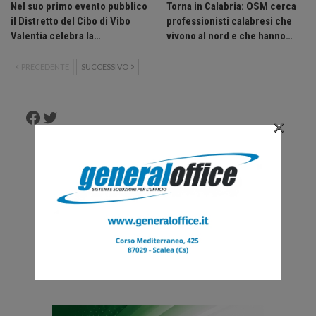
Nel suo primo evento pubblico
Torna in Calabria: OSM cerca
il Distretto del Cibo di Vibo
professionisti calabresi che
Valentia celebra la…
vivono al nord e che hanno…
PRECEDENTE
SUCCESSIVO
Facebook
Twitter
×