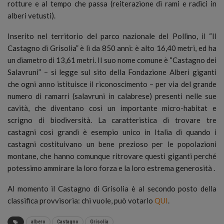
rotture e al tempo che passa (reiterazione di rami e radici in
alberi vetusti).
Inserito nel territorio del parco nazionale del Pollino, il “Il
Castagno di Grisolia” è lì da 850 anni: è alto 16,40 metri, ed ha
un diametro di 13,61 metri. Il suo nome comune è “Castagno dei
Salavruni” – si legge sul sito della Fondazione Alberi giganti
che ogni anno istituisce il riconoscimento – per via del grande
numero di ramarri (salavruni in calabrese) presenti nelle sue
cavità, che diventano così un importante micro-habitat e
scrigno di biodiversità. La caratteristica di trovare tre
castagni così grandi è esempio unico in Italia di quando i
castagni costituivano un bene prezioso per le popolazioni
montane, che hanno comunque ritrovare questi giganti perché
potessimo ammirare la loro forza e la loro estrema generosità .
Al momento il Castagno di Grisolia è al secondo posto della
classifica provvisoria: chi vuole, può votarlo
QUI
.
albero
Castagno
Grisolia