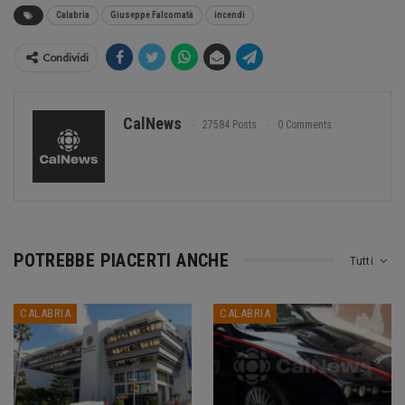
Calabria
Giuseppe Falcomatà
incendi
Condividi
CalNews
27584 Posts
0 Comments
POTREBBE PIACERTI ANCHE
Tutti
CALABRIA
CALABRIA