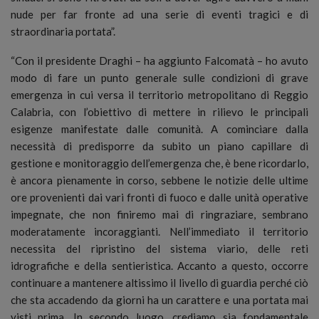
nude per far fronte ad una serie di eventi tragici e di
straordinaria portata”.
“Con il presidente Draghi – ha aggiunto Falcomatà – ho avuto
modo di fare un punto generale sulle condizioni di grave
emergenza in cui versa il territorio metropolitano di Reggio
Calabria, con l’obiettivo di mettere in rilievo le principali
esigenze manifestate dalle comunità. A cominciare dalla
necessità di predisporre da subito un piano capillare di
gestione e monitoraggio dell’emergenza che, è bene ricordarlo,
è ancora pienamente in corso, sebbene le notizie delle ultime
ore provenienti dai vari fronti di fuoco e dalle unità operative
impegnate, che non finiremo mai di ringraziare, sembrano
moderatamente incoraggianti. Nell’immediato il territorio
necessita del ripristino del sistema viario, delle reti
idrografiche e della sentieristica. Accanto a questo, occorre
continuare a mantenere altissimo il livello di guardia perché ciò
che sta accadendo da giorni ha un carattere e una portata mai
visti prima. In secondo luogo, crediamo sia fondamentale