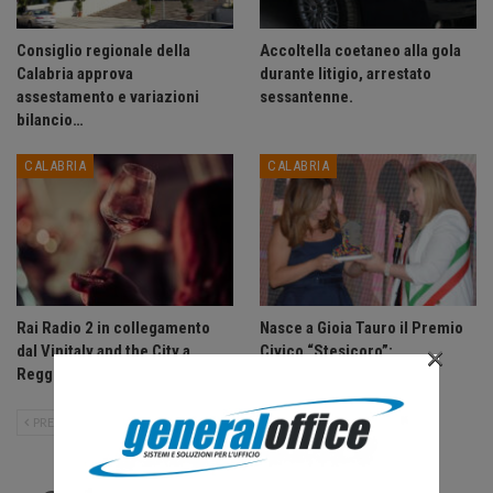
Consiglio regionale della
Accoltella coetaneo alla gola
Calabria approva
durante litigio, arrestato
assestamento e variazioni
sessantenne.
bilancio…
CALABRIA
CALABRIA
Rai Radio 2 in collegamento
Nasce a Gioia Tauro il Premio
×
dal Vinitaly and the City a
Civico “Stesicoro”:
Reggio.
riconoscimento a Carla…
PRECEDENTE
SUCCESSIVO