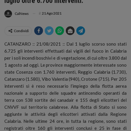
luglio oltre 6.700 interventi.
il
21 Ago 2021
CalNews
Condividi
CATANZARO :: 21/08/2021 :: Dal 1 luglio scorso sono stati
6.725 gli interventi effettuati dai vigili del fuoco in Calabria
per i soli incendi boschivi e di vegetazione, di cui oltre 3.800 dal
1 agosto ad oggi.
Le province maggiormente interessate sono
state Cosenza con 1.760 interventi, Reggio Calabria (1.730),
Catanzaro (1.580), Vibo Valentia (940), Crotone (715). Per 205
interventi si è reso necessario l’impiego della flotta aerea
nazionale a supporto delle squadre antincendio operanti da
terra con 538 sortite dei canadair e 155 degli elicotteri del
CNVVF sul territorio calabrese. Alla flotta di Stato si sono
aggiunte le attività degli elicotteri attivati dalla Regione
Calabria. Nelle ultime 24 ore, in tutta la regione, sono stati
registrati oltre 160 gli interventi conclusi e 25 in fase di