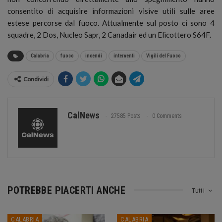
consentito di acquisire informazioni visive utili sulle aree
estese percorse dal fuoco. Attualmente sul posto ci sono 4
squadre, 2 Dos, Nucleo Sapr, 2 Canadair ed un Elicottero S64F.
Calabria
fuoco
incendi
interventi
Vigili del Fuoco
Condividi
CalNews
27585 Posts
0 Comments
POTREBBE PIACERTI ANCHE
Tutti
CALABRIA
CALABRIA