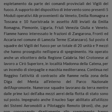
espletamento da parte dei comandi provinciali dei Vigili del
fuoco. A supporto del dispositivo di intervento sono presenti 5
Moduli operativi Aib provenienti da Veneto, Emilia Romagna e
Toscana e 10 fuoristrada in assetto AIB inviati da Emilia
Romagna, Piemonte, Liguria, Friuli Venezia Giulia e Veneto.
Fiamme hanno interessato le frazioni di Zangarona, Fronti ed
Accaria nel comune di Lamezia Terme (Catanzaro). Sul posto 4
squadre dei Vigili del fuoco per un totale di 20 unità e 9 mezzi
che hanno proseguito nell’opera di spegnimento. Ha operato
anche un elicottero della Regione Calabria. Nel Crotonese al
lavoro a Cirò Superiore, in località Madonna della Catena, per
un incendio di sterpaglie e macchia mediterranea. Continua nel
Reggino l’attività di contrasto alle fiamme nella zona della
Diga del Menta all’interno del Parco Nazionale
dell’Aspromonte. Numerose squadre lavorano da terra mentre
dalle prime luci dell’alba mezzi aerei della flotta di stato sono
sul posto. Impegnato anche il nucleo Sapr abilitato all’utilizzo
dei Sistemi Aeromobili a Pilotaggio Remoto (droni), che, pur
non concorrendo direttamente allo spegnimento hanno