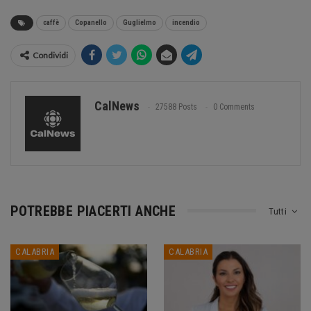
caffè
Copanello
Guglielmo
incendio
Condividi
CalNews
27588 Posts
0 Comments
POTREBBE PIACERTI ANCHE
Tutti
CALABRIA
CALABRIA