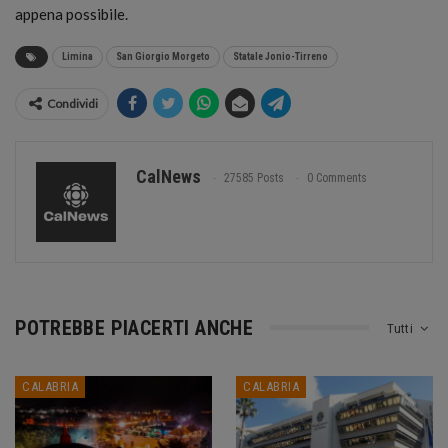
appena possibile.
Limina
San Giorgio Morgeto
Statale Jonio-Tirreno
Condividi
CalNews
27585 Posts
0 Comments
POTREBBE PIACERTI ANCHE
Tutti
CALABRIA
CALABRIA