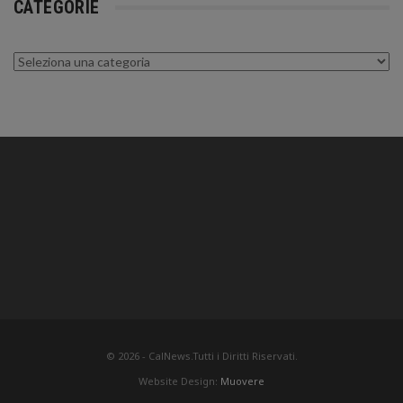
CATEGORIE
Categorie
© 2026 - CalNews.Tutti i Diritti Riservati.
Website Design:
Muovere