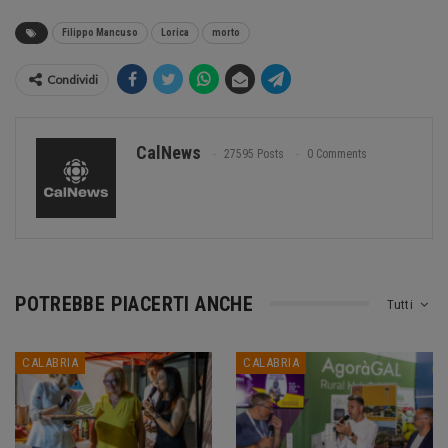
Filippo Mancuso
Lorica
morto
Condividi
CalNews
27595 Posts
0 Comments
POTREBBE PIACERTI ANCHE
Tutti
CALABRIA
CALABRIA