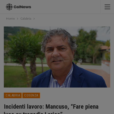
Home
Calabria
CALABRIA
COSENZA
Incidenti lavoro: Mancuso, “Fare piena