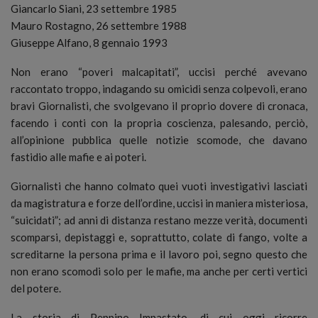
Giancarlo Siani, 23 settembre 1985
Mauro Rostagno, 26 settembre 1988
Giuseppe Alfano, 8 gennaio 1993
Non erano “poveri malcapitati”, uccisi perché avevano
raccontato troppo, indagando su omicidi senza colpevoli, erano
bravi Giornalisti, che svolgevano il proprio dovere di cronaca,
facendo i conti con la propria coscienza, palesando, perciò,
all’opinione pubblica quelle notizie scomode, che davano
fastidio alle mafie e ai poteri.
Giornalisti che hanno colmato quei vuoti investigativi lasciati
da magistratura e forze dell’ordine, uccisi in maniera misteriosa,
“suicidati”; ad anni di distanza restano mezze verità, documenti
scomparsi, depistaggi e, soprattutto, colate di fango, volte a
screditarne la persona prima e il lavoro poi, segno questo che
non erano scomodi solo per le mafie, ma anche per certi vertici
del potere.
La storia di Peppino Impastato, di cui oggi ricorre