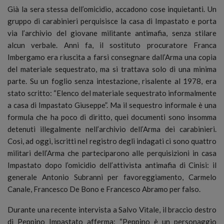
Già la sera stessa dell’omicidio, accadono cose inquietanti. Un
gruppo di carabinieri perquisisce la casa di Impastato e porta
via l’archivio del giovane militante antimafia, senza stilare
alcun verbale. Anni fa, il sostituto procuratore Franca
Imbergamo era riuscita a farsi consegnare dall’Arma una copia
del materiale sequestrato, ma si trattava solo di una minima
parte. Su un foglio senza intestazione, risalente al 1978, era
stato scritto: “Elenco del materiale sequestrato informalmente
a casa di Impastato Giuseppe”. Ma il sequestro informale è una
formula che ha poco di diritto, quei documenti sono insomma
detenuti illegalmente nell’archivio dell’Arma dei carabinieri.
Così, ad oggi, iscritti nel registro degli indagati ci sono quattro
militari dell’Arma che parteciparono alle perquisizioni in casa
Impastato dopo l’omicidio dell’attivista antimafia di Cinisi: il
generale Antonio Subranni per favoreggiamento, Carmelo
Canale, Francesco De Bono e Francesco Abramo per falso.
Durante una recente intervista a Salvo Vitale, il braccio destro
di Peppino Impastato afferma: “Peppino è un personaggio