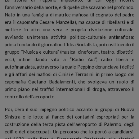
l’anniversario della morte, è di quelle che scavano nel profondo.
Nato in una famiglia di matrice mafiosa (il cognato del padre
era il capomafia Cesare Manzella), ma capace di ribellarsi e di
mettere in atto una vera e propria rivoluzione culturale,
avviando un’intensa attività politico-culturale antimafiosa;
prima fondando il giornalino L’Idea Socialista, poi costituendo il
gruppo “Musica e cultura” (musica, cineforum, teatro, dibattiti,
ecc.), infine dando vita a “Radio Aut”, radio libera e
autofinanziata, attraverso la quale Peppino denunciava i delitti
e gli affari dei mafiosi di Cinisi e Terrasini, in primo luogo del
capomafia Gaetano Badalamenti, che svolgeva un ruolo di
primo piano nei traffici internazionali di droga, attraverso il
controllo dell’aeroporto.
Poi, c’era il suo impegno politico accanto ai gruppi di Nuova
Sinistra e le lotte al fianco dei contadini espropriati per la
costruzione della terza pista dell’aeroporto di Palermo, degli
edili e dei disoccupati. Un percorso che lo portò a candidarsi,
nel 1978, nella lista di Democrazia Proletaria, alle elezioni