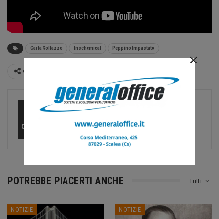
Carla Sollazzo
Inschemical
Peppino Impastato
×
Condividi
CalNews
27584 Posts
0 Comments
POTREBBE PIACERTI ANCHE
Tutti
NOTIZIE
NOTIZIE