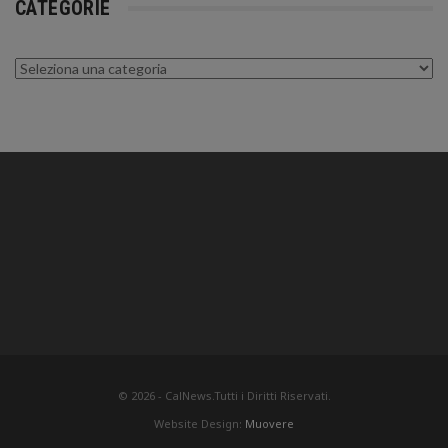
CATEGORIE
Categorie
© 2026 - CalNews.Tutti i Diritti Riservati.
Website Design:
Muovere