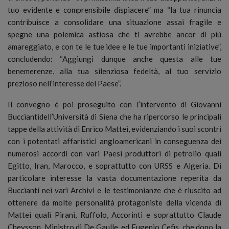
tuo evidente e comprensibile dispiacere” ma “la tua rinuncia
contribuisce a consolidare una situazione assai fragile e
spegne una polemica astiosa che ti avrebbe ancor di più
amareggiato, e con te le tue idee e le tue importanti iniziative”,
concludendo: “Aggiungi dunque anche questa alle tue
benemerenze, alla tua silenziosa fedeltà, al tuo servizio
prezioso nell’interesse del Paese”.
Il convegno è poi proseguito con l’intervento di Giovanni
Bucciantidell’Università di Siena che ha ripercorso le principali
tappe della attività di Enrico Mattei, evidenziando i suoi scontri
con i potentati affaristici angloamericani in conseguenza dei
numerosi accordi con vari Paesi produttori di petrolio quali
Egitto, Iran, Marocco, e soprattutto con URSS e Algeria. Di
particolare interesse la vasta documentazione reperita da
Buccianti nei vari Archivi e le testimonianze che è riuscito ad
ottenere da molte personalità protagoniste della vicenda di
Mattei quali Pirani, Ruffolo, Accorinti e soprattutto Claude
Cheysson, Ministro di De Gaulle, ed Eugenio Cefis, che dopo la