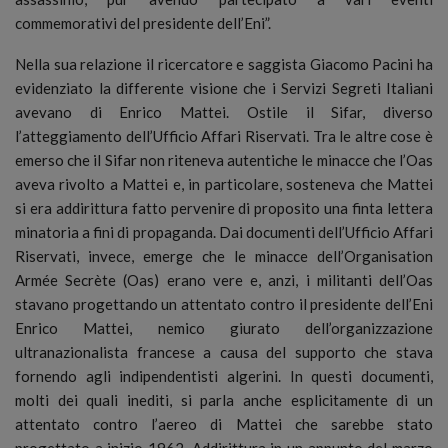
commemorativi del presidente dell’Eni”.
Nella sua relazione il ricercatore e saggista Giacomo Pacini ha
evidenziato la differente visione che i Servizi Segreti Italiani
avevano di Enrico Mattei. Ostile il Sifar, diverso
l’atteggiamento dell’Ufficio Affari Riservati. Tra le altre cose è
emerso che il Sifar non riteneva autentiche le minacce che l’Oas
aveva rivolto a Mattei e, in particolare, sosteneva che Mattei
si era addirittura fatto pervenire di proposito una finta lettera
minatoria a fini di propaganda. Dai documenti dell’Ufficio Affari
Riservati, invece, emerge che le minacce dell’Organisation
Armée Secrète (Oas) erano vere e, anzi, i militanti dell’Oas
stavano progettando un attentato contro il presidente dell’Eni
Enrico Mattei, nemico giurato dell’organizzazione
ultranazionalista francese a causa del supporto che stava
fornendo agli indipendentisti algerini. In questi documenti,
molti dei quali inediti, si parla anche esplicitamente di un
attentato contro l’aereo di Mattei che sarebbe stato
progettato a inizio 1962. Addirittura in un appunto del marzo