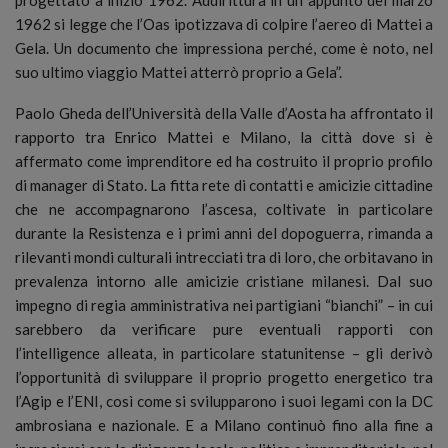
1962 si legge che l’Oas ipotizzava di colpire l’aereo di Mattei a
Gela. Un documento che impressiona perché, come è noto, nel
suo ultimo viaggio Mattei atterrò proprio a Gela”.
Paolo Gheda dell’Università della Valle d’Aosta ha affrontato il
rapporto tra Enrico Mattei e Milano, la città dove si è
affermato come imprenditore ed ha costruito il proprio profilo
di manager di Stato. La fitta rete di contatti e amicizie cittadine
che ne accompagnarono l’ascesa, coltivate in particolare
durante la Resistenza e i primi anni del dopoguerra, rimanda a
rilevanti mondi culturali intrecciati tra di loro, che orbitavano in
prevalenza intorno alle amicizie cristiane milanesi. Dal suo
impegno di regia amministrativa nei partigiani “bianchi” – in cui
sarebbero da verificare pure eventuali rapporti con
l’intelligence alleata, in particolare statunitense – gli derivò
l’opportunità di sviluppare il proprio progetto energetico tra
l’Agip e l’ENI, così come si svilupparono i suoi legami con la DC
ambrosiana e nazionale. E a Milano continuò fino alla fine a