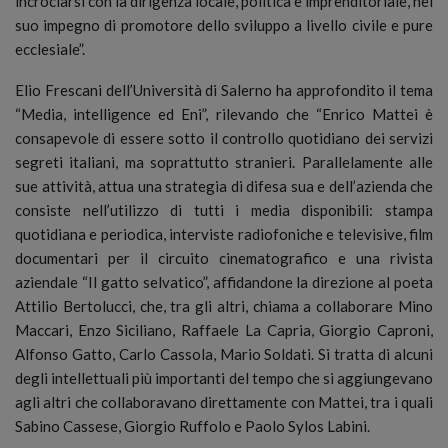
incrociarsi con la dirigenza locale, politica e imprenditoriale, nel
suo impegno di promotore dello sviluppo a livello civile e pure
ecclesiale”.
Elio Frescani dell’Università di Salerno ha approfondito il tema
“Media, intelligence ed Eni”, rilevando che “Enrico Mattei è
consapevole di essere sotto il controllo quotidiano dei servizi
segreti italiani, ma soprattutto stranieri. Parallelamente alle
sue attività, attua una strategia di difesa sua e dell’azienda che
consiste nell’utilizzo di tutti i media disponibili: stampa
quotidiana e periodica, interviste radiofoniche e televisive, film
documentari per il circuito cinematografico e una rivista
aziendale “Il gatto selvatico”, affidandone la direzione al poeta
Attilio Bertolucci, che, tra gli altri, chiama a collaborare Mino
Maccari, Enzo Siciliano, Raffaele La Capria, Giorgio Caproni,
Alfonso Gatto, Carlo Cassola, Mario Soldati. Si tratta di alcuni
degli intellettuali più importanti del tempo che si aggiungevano
agli altri che collaboravano direttamente con Mattei, tra i quali
Sabino Cassese, Giorgio Ruffolo e Paolo Sylos Labini.