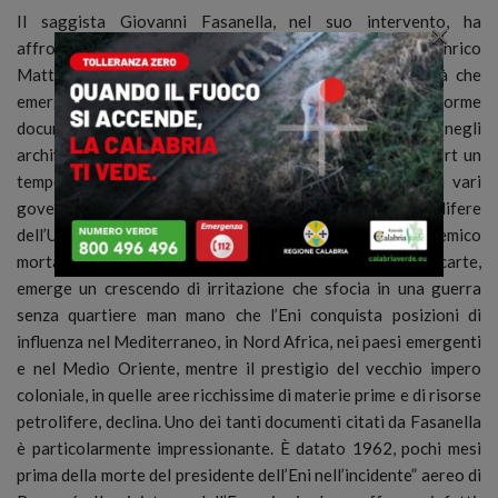
Il saggista Giovanni Fasanella, nel suo intervento, ha
×
affrontato il tema dell’ostilità britannica nei confronti di Enrico
Mattei e della sua politica energetica italiana. Ostilità che
emerge in modo inequivocabile dall’esame dell’enorme
documentazione scoperta insieme a Mario Cereghino negli
archivi di Stato inglesi di Kew Gardens, Londra. Nei report un
tempo top secret e ora a disposizione degli studiosi, i vari
governi britannici, la loro diplomazia e le società petrolifere
dell’UK descrivono il presidente dell’Eni come un «nemico
mortale degli interessi di Londra nel mondo». Da quelle carte,
emerge un crescendo di irritazione che sfocia in una guerra
senza quartiere man mano che l’Eni conquista posizioni di
influenza nel Mediterraneo, in Nord Africa, nei paesi emergenti
e nel Medio Oriente, mentre il prestigio del vecchio impero
coloniale, in quelle aree ricchissime di materie prime e di risorse
petrolifere, declina. Uno dei tanti documenti citati da Fasanella
è particolarmente impressionante. È datato 1962, pochi mesi
prima della morte del presidente dell’Eni nell’incidente” aereo di