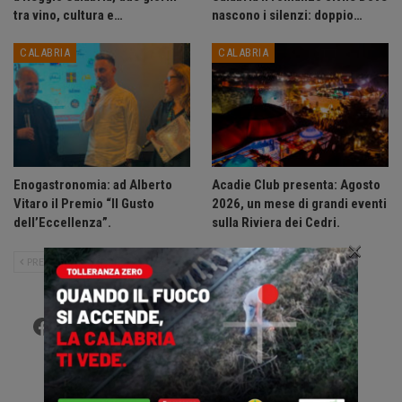
tra vino, cultura e…
nascono i silenzi: doppio…
CALABRIA
CALABRIA
Enogastronomia: ad Alberto
Acadie Club presenta: Agosto
Vitaro il Premio “Il Gusto
2026, un mese di grandi eventi
dell’Eccellenza”.
sulla Riviera dei Cedri.
×
PRECEDENTE
SUCCESSIVO
Facebook
Twitter