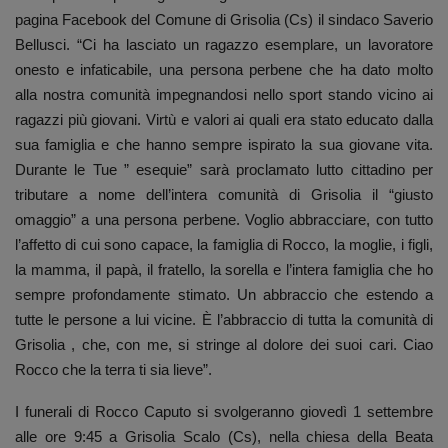
pagina Facebook del Comune di Grisolia (Cs) il sindaco Saverio
Bellusci.
“Ci ha lasciato un ragazzo esemplare, un lavoratore
onesto e infaticabile, una persona perbene che ha dato molto
alla nostra comunità impegnandosi nello sport stando vicino ai
ragazzi più giovani. Virtù e valori ai quali era stato educato dalla
sua famiglia e che hanno sempre ispirato la sua giovane vita.
Durante le Tue ” esequie” sarà proclamato lutto cittadino per
tributare a nome dell’intera comunità di Grisolia il “giusto
omaggio” a una persona perbene. Voglio abbracciare, con tutto
l’affetto di cui sono capace, la famiglia di Rocco, la moglie, i figli,
la mamma, il papà, il fratello, la sorella e l’intera famiglia che ho
sempre profondamente stimato. Un abbraccio che estendo a
tutte le persone a lui vicine. È l’abbraccio di tutta la comunità di
Grisolia , che, con me, si stringe al dolore dei suoi cari. Ciao
Rocco che la terra ti sia lieve”.
I funerali di Rocco Caputo si svolgeranno giovedì 1 settembre
alle ore 9:45 a Grisolia Scalo (Cs), nella chiesa della Beata