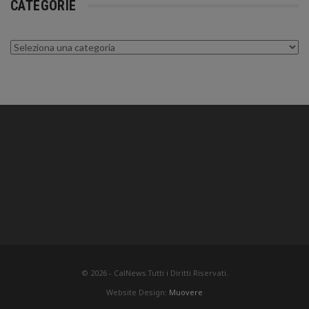
CATEGORIE
Categorie
© 2026 - CalNews.Tutti i Diritti Riservati.
Website Design:
Muovere