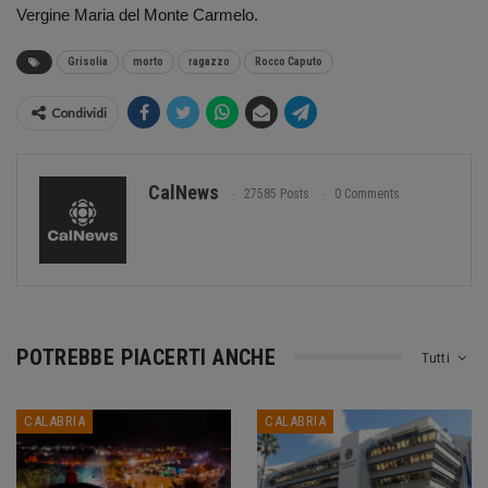
Vergine Maria del Monte Carmelo.
Grisolia
morto
ragazzo
Rocco Caputo
Condividi
CalNews
27585 Posts
0 Comments
POTREBBE PIACERTI ANCHE
Tutti
CALABRIA
CALABRIA