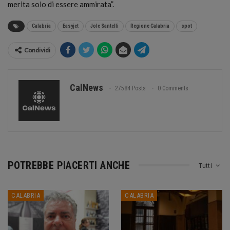
merita solo di essere ammirata”.
Calabria
Easyjet
Jole Santelli
Regione Calabria
spot
Condividi
CalNews
27584 Posts
0 Comments
POTREBBE PIACERTI ANCHE
Tutti
CALABRIA
CALABRIA