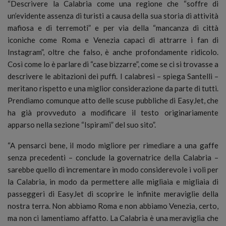
“Descrivere la Calabria come una regione che “soffre di
un’evidente assenza di turisti a causa della sua storia di attività
mafiosa e di terremoti” e per via della “mancanza di città
iconiche come Roma e Venezia capaci di attrarre i fan di
Instagram”, oltre che falso, è anche profondamente ridicolo.
Così come lo è parlare di “case bizzarre”, come se ci si trovasse a
descrivere le abitazioni dei puffi. I calabresi – spiega Santelli –
meritano rispetto e una miglior considerazione da parte di tutti.
Prendiamo comunque atto delle scuse pubbliche di EasyJet, che
ha già provveduto a modificare il testo originariamente
apparso nella sezione “Ispirami” del suo sito”.
“A pensarci bene, il modo migliore per rimediare a una gaffe
senza precedenti – conclude la governatrice della Calabria –
sarebbe quello di incrementare in modo considerevole i voli per
la Calabria, in modo da permettere alle migliaia e migliaia di
passeggeri di EasyJet di scoprire le infinite meraviglie della
nostra terra. Non abbiamo Roma e non abbiamo Venezia, certo,
ma non ci lamentiamo affatto. La Calabria è una meraviglia che