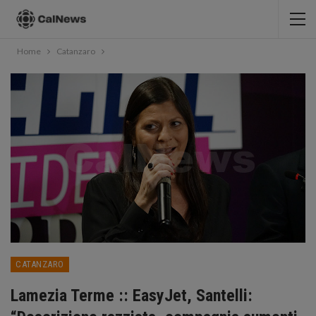
Home
Catanzaro
CATANZARO
Lamezia Terme :: EasyJet, Santelli: