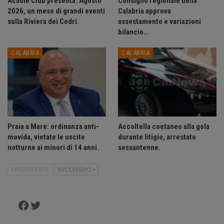
Acadie Club presenta: Agosto
Consiglio regionale della
2026, un mese di grandi eventi
Calabria approva
sulla Riviera dei Cedri.
assestamento e variazioni
bilancio…
CALABRIA
CALABRIA
Praia a Mare: ordinanza anti-
Accoltella coetaneo alla gola
movida, vietate le uscite
durante litigio, arrestato
notturne ai minori di 14 anni.
sessantenne.
PRECEDENTE
SUCCESSIVO
Facebook
Twitter